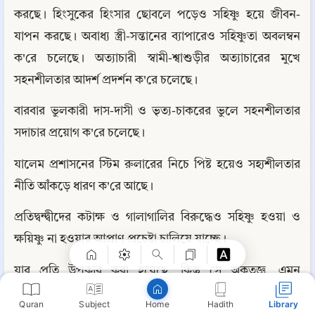
করছে। হিংসুকের হিংসার ছোবলে পড়েও সহিষ্ণু হয়ে জীবন-
যাপন করছে। অবাধ্য স্ত্রী-সন্তানের ব্যাপারেও সহিষ্ণুতা অবলম্বন 
ক'রে চলেছে। অত্যাচারী স্বামী-শ্বাশুড়ীর অত্যাচারের মুখে 
সহনশীলতার আদর্শ প্রদর্শন ক'রে চলেছে।
বারবার ভুলকারী দাস-দাসী ও ভৃত্য-চাকরের ভুলে সহনশীলতার 
সদাচার প্রয়োগ ক'রে চলেছে।
যালেম প্রশাসনের স্টিম রুলারের নিচে পিষ্ট হয়েও সহ্যশীলতার 
Copy
নীতি আঁকড়ে ধারণ ক'রে আছে।
প্রতিদ্বন্দ্বীদের কটাক্ষ ও গালাগালির বিরুদ্ধেও সহিষ্ণু হওয়া ও 
ক্ষয়িষ্ণু না হওয়ার আপ্রাণ প্রচেষ্টা চালিয়ে যাচ্ছে।
যার প্রতি উপকার করা হয়েছে, কিন্তু সে অকৃতজ্ঞ, এমন 
নেমকহারামের বিরুদ্ধে সহিষ্ণুতার নীতি অবলম্বন ক'রে সংসার 
Quran
Subject
Hadith
Library
Home
করছে।