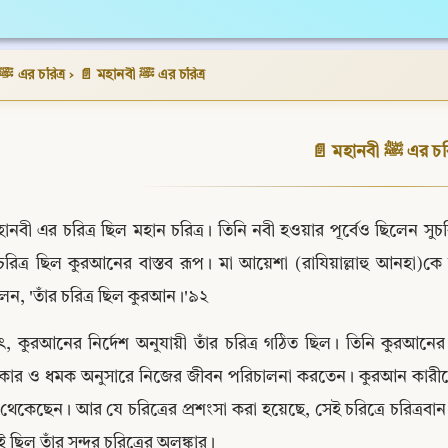
> মহানবী ﷺ এর চরিত্র
›
📄 মহানবী ﷺ এর চরিত্র
📄 মহানবী ﷺ এর
হানবী এর চরিত্র ছিল মহান চরিত্র। তিনি নবী হওয়ার পূর্বেও ছিলেন সু
চরিত্র ছিল কুরআনের বাস্তব রূপ। মা আয়েশা (রাযিয়াল্লাহু আনহা)কে জি
ন, 'তাঁর চরিত্র ছিল কুরআন।'৯২
থাৎ, কুরআনের নির্দেশ অনুযায়ী তাঁর চরিত্র গঠিত ছিল। তিনি কুর
ীকার ও ধমক অনুসারে নিজের জীবন পরিচালনা করতেন। কুরআন কারীমের য
 থেকেছেন। আর যে চরিত্রের প্রশংসা করা হয়েছে, সেই চরিত্রে চরিত্রব
ই ছিল তাঁর সুন্দর চরিত্রের অলঙ্কার।