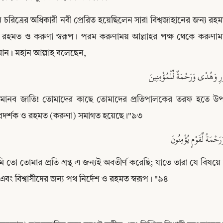
 চরিত্রের অধিকারী নবী প্রেরিত হয়েছিলেন সারা বিশ্বজাহানের জন্য র
য রহমত ও করুণা স্বরূপ। পরম করুণাময় আল্লাহর পক্ষ থেকে করুণাম
আন। মহান আল্লাহ বলেছেন,
رِ وَهُدًى وَرَحْمَةٌ لِّلْمُؤْمِنِينَ
 মানব জাতি! তোমাদের কাছে তোমাদের প্রতিপালকের তরফ হতে উপদে
্রদর্শক ও রহমত (করুণা) সমাগত হয়েছে।"৯৩
َحْمَةً لِّقَوْمٍ يُؤْمِنُونَ
 তো তোমার প্রতি গ্রন্থ এ জন্যই অবতীর্ণ করেছি; যাতে তারা যে বিষয়ে 
Copy
এবং বিশ্বাসীদের জন্য পথ নির্দেশ ও রহমত স্বরূপ। "৯৪