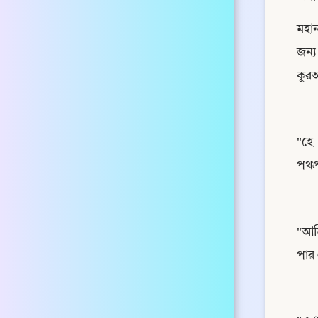
মহান
জন্
কুর
"হে
পথপ
"আমি
পার 