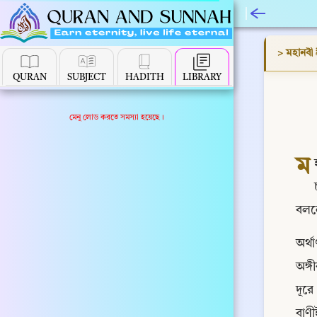
QURAN
SUBJECT
HADITH
LIBRARY
মেনু লোড করতে সমস্যা হয়েছে।
ম
বললে
অর্
অঙ্গ
দূরে
বাণী