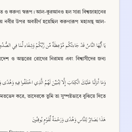
হমত ও করুণা স্বরূপ। আল-কুরআনও হল সারা বিশ্বজাহানের 
য় নবীর উপর অবতীর্ণ হয়েছিল করুণারূপ মহাগ্রন্থ আল-
يَا أَيُّهَا النَّاسُ قَدْ جَاءتْكُم مَّوْعِظَةٌ مِّن رَّبِّكُمْ وَشِفَاء لِّمَا فِي الصُّدُو
শ ও অন্তরের রোগের নিরাময় এবং বিশ্বাসীদের জন্য 
وَمَا أَنزَلْنَا عَلَيْكَ الْكِتَابَ إِلَّا لِتُبَيِّنَ لَهُمُ الَّذِي اخْتَلَفُوا فِيهِ وَهُدًى وَر
মতভেদ করে, তাদেরকে তুমি তা সুস্পষ্টভাবে বুঝিয়ে দিতে 
هَذَا بَصَائِرُ لِلنَّاسِ وَهُدًى وَرَحْمَةٌ لِّقَوْمٍ يُوقِنُونَ