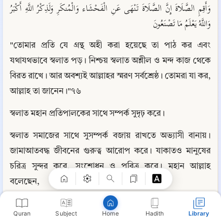
وَأَقِمِ الصَّلَاةَ إِنَّ الصَّلَاةَ تَنْهَى عَنِ الْفَحْشَاء وَالْمُنكَرِ وَلَذِكْرُ اللَّهِ أَكْبَرُ 
وَاللَّهُ يَعْلَمُ مَا تَصْنَعُونَ
"তোমার প্রতি যে গ্রন্থ অহী করা হয়েছে তা পাঠ কর এবং 
যথাযথভাবে স্বলাত পড়। নিশ্চয় স্বলাত অশ্লীল ও মন্দ কাজ থেকে 
বিরত রাখে। আর অবশ্যই আল্লাহর স্মরণ সর্বশ্রেষ্ঠ। তোমরা যা কর, 
আল্লাহ তা জানেন।"৭৬
স্বলাত মহান প্রতিপালকের সাথে সম্পর্ক সুদৃঢ় করে।
Copy
স্বলাত সমাজের সাথে সুসম্পর্ক বজায় রাখতে অভ্যাসী বানায়। 
জামাআতবদ্ধ জীবনের গুরুত্ব আরোপ করে। যাকাতও মানুষের 
চরিত্র সুন্দর করে, সংশোধন ও পবিত্র করে। মহান আল্লাহ 
বলেছেন,
خُذْ مِنْ أَمْوَالِهِمْ صَدَقَةً تُطَهِّرُهُمْ وَتُزَكِّيهِم بِهَا
Quran
Subject
Hadith
Library
Home