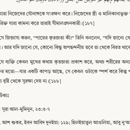
যারা নিজেদের যৌনাঙ্গকে সংরক্ষণ করে। নিজেদের স্ত্রী ও মালিকানাভুক্ত দা
িক্ত যারা কামনা করে তারাই সীমালঙ্ঘনকারী।[১৮৭]
সে জিজ্ঞাসা করল, “পায়ের কৃতজ্ঞতা কী?” তিনি বললেন, “যদি জানো য
। আর যদি জানো যে, কোনো কিছু অপছন্দনীয় তবে তা থেকে বিরত থাকো।
যে ব্যক্তি কেবল মুখের কথায় কৃতজ্ঞতা প্রকাশ করে, অথচ শরীরের অন্যান
ক্তির মতো—যার একটি কাপড় আছে, সে কেবল ওটাকে স্পর্শ করে কিন্ত
া বৃষ্টি থেকে সুরক্ষা দেয় না।[১৮৮]
টিকাঃ
Copy
 সূরা আল-মুমিনুন, ২৩:৫-৭
. আশ শুকর, ইবন আবিদ দুনইয়া: ১২৯; হিলইয়াতুল আওলিয়া, আবু নু'