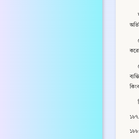
অতির
করো
ব্য
কিংব
১৮৭.
১৮৮