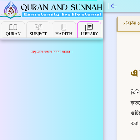
> বিভিন্ন প
QURAN
SUBJECT
HADITH
LIBRARY
মেনু লোড করতে সমস্যা হয়েছে।
এ
তিনি
কৃতজ
গুটি
করা।