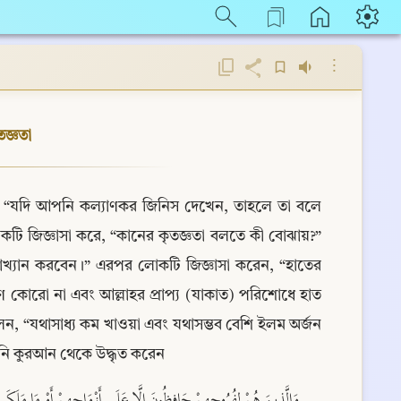
⋮
তজ্ঞতা
ন, “যদি আপনি কল্যাণকর জিনিস দেখেন, তাহলে তা বলে 
ি জিজ্ঞাসা করে, “কানের কৃতজ্ঞতা বলতে কী বোঝায়?” 
্যাখ্যান করবেন।” এরপর লোকটি জিজ্ঞাসা করেন, “হাতের 
 কোরো না এবং আল্লাহর প্রাপ্য (যাকাত) পরিশোধে হাত 
েন, “যথাসাধ্য কম খাওয়া এবং যথাসম্ভব বেশি ইলম অর্জন 
নি কুরআন থেকে উদ্ধৃত করেন
وَالَّذِينَ هُمْ لِفُرُوجِهِمْ حَافِظُونَ إِلَّا عَلَى أَزْوَاجِهِمْ أَوْ مَا مَلَكَتْ أ