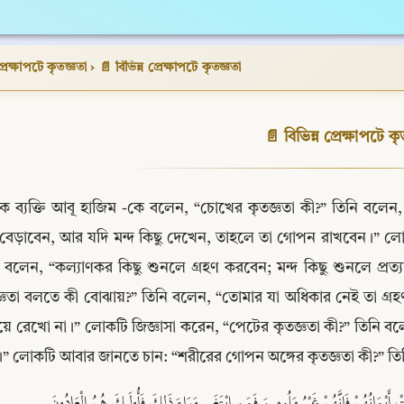
্রেক্ষাপটে কৃতজ্ঞতা
›
📄 বিভিন্ন প্রেক্ষাপটে কৃতজ্ঞতা
📄 বিভিন্ন প্রেক্ষাপটে কৃ
ক ব্যক্তি আবূ হাজিম -কে বলেন, “চোখের কৃতজ্ঞতা কী?” তিনি বলে
বেড়াবেন, আর যদি মন্দ কিছু দেখেন, তাহলে তা গোপন রাখবেন।” লোকট
 বলেন, “কল্যাণকর কিছু শুনলে গ্রহণ করবেন; মন্দ কিছু শুনলে প্রত
্ঞতা বলতে কী বোঝায়?” তিনি বলেন, “তোমার যা অধিকার নেই তা গ্রহণ
য়ে রেখো না।” লোকটি জিজ্ঞাসা করেন, “পেটের কৃতজ্ঞতা কী?” তিনি বল
” লোকটি আবার জানতে চান: “শরীরের গোপন অঙ্গের কৃতজ্ঞতা কী?” তি
َيْمَانُهُمْ فَإِنَّهُمْ غَيْرُ مَلُومِينَ فَمَنِ ابْتَغَى وَرَاءَ ذَلِكَ فَأُولَبِكَ هُمُ الْعَادُونَ