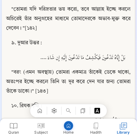
"তোমরা যদি দরিদ্রতার ভয় করো, তবে আল্লাহ ইচ্ছে করলে 
অচিরেই তাঁর অনুগ্রহের মাধ্যমে তোমাদেরকে অভাব-মুক্ত করে 
দেবেন। "[১৪২]
৯. দুআর উত্তর :
بَلْ إِيَّاهُ تَدْعُونَ فَيَكْشِفُ مَا تَدْعُونَ إِلَيْهِ إِن شَاءَ ....
"বরং (এমন অবস্থায়) তোমরা একমাত্র তাঁকেই ডেকে থাকো, 
Copy
অতঃপর ইচ্ছে করলে তিনি তা দূর করে দেন যার জন্য তোমরা 
তাঁকে ডাকো।" [১৪৩]
১০. রিযক বৃদ্ধি :
... يَرْزُقُ مَن يَشَاءُ ...
Quran
Subject
Hadith
Library
Home
"তিনি যাকে যা ইচ্ছে রিযক দেন।" [১৪৪]