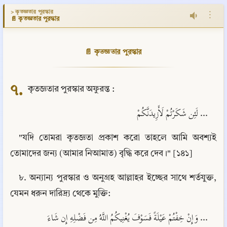
> কৃতজ্ঞতার পুরস্কার
⋮
📄 কৃতজ্ঞতার পুরস্কার
📄 কৃতজ্ঞতার পুরস্কার
৭.
 কৃতজ্ঞতার পুরস্কার অফুরন্ত :
... لَئِن شَكَرْتُمْ لَأَزِيدَنَّكُمْ
"যদি তোমরা কৃতজ্ঞতা প্রকাশ করো তাহলে আমি অবশ্যই 
তোমাদের জন্য (আমার নিআমাত) বৃদ্ধি করে দেব।" [১৪১]
৮. অন্যান্য পুরস্কার ও অনুগ্রহ আল্লাহর ইচ্ছের সাথে শর্তযুক্ত, 
যেমন ধরুন দারিদ্র্য থেকে মুক্তি:
... وَإِنْ خِفْتُمْ عَيْلَةً فَسَوْفَ يُغْنِيكُمُ اللَّهُ مِن فَضْلِهِ إِن شَاءَ