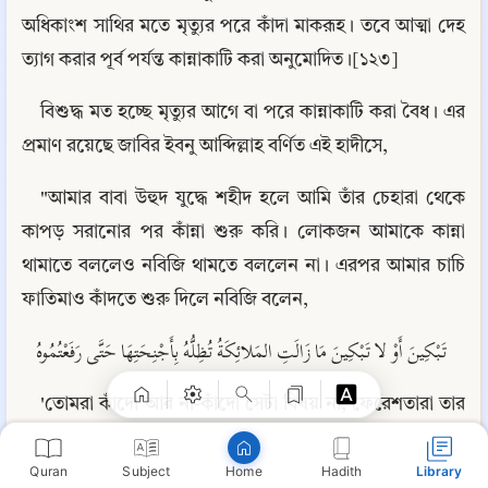
অধিকাংশ সাথির মতে মৃত্যুর পরে কাঁদা মাকরূহ। তবে আত্মা দেহ 
ত্যাগ করার পূর্ব পর্যন্ত কান্নাকাটি করা অনুমোদিত।[১২৩]
বিশুদ্ধ মত হচ্ছে মৃত্যুর আগে বা পরে কান্নাকাটি করা বৈধ। এর 
প্রমাণ রয়েছে জাবির ইবনু আব্দিল্লাহ বর্ণিত এই হাদীসে,
"আমার বাবা উহুদ যুদ্ধে শহীদ হলে আমি তাঁর চেহারা থেকে 
কাপড় সরানোর পর কাঁন্না শুরু করি। লোকজন আমাকে কান্না 
থামাতে বললেও নবিজি থামতে বললেন না। এরপর আমার চাচি 
Copy
ফাতিমাও কাঁদতে শুরু দিলে নবিজি বলেন,
تَبْكِينَ أَوْ لا تَبْكِينَ مَا زَالَتِ المَلائِكَةُ تُظِلُّهُ بِأَجْنِحَتِهَا حَتَّى رَفَعْتُمُوهُ
'তোমরা কাঁদো আর না-কাঁদো সেটা বিষয় না, ফেরেশতারা তার 
আত্মা নিয়ে ঊর্ধ্বে আরোহণের আগ পর্যন্ত তাকে নিজেদের ডানা 
Quran
Subject
Hadith
Library
দিয়ে ছায়া দেবে।'"[১২৪]
Home