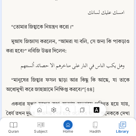
امسك عليك لسانك
“তোমার জিহ্বাকে নিয়ন্ত্রণ করো।”
মুআয জিজ্ঞাসা করলেন, "আমরা যা বলি, সে জন্য কি পাকড়াও 
করা হবে?" নবিজি উত্তর দিলেন:
وهل يكب الناس في النار على مناخرهم الا حصائد ألسنتهم
Copy
“মানুষের জিহ্বার ফসল ছাড়া আর কিছু কি আছে, যা তাকে 
অধোমুখী করে জাহান্নামে নিক্ষিপ্ত করবে?”[৫৪]
একবার যখন মুখের কথা অন্যায় অভ্যাসে পরিণত হয়ে যায়, 
ধৈর্য তখন দুরূহ ও অসম্ভবপর হয়ে ওঠে। এ জন্যে অনেককে দেখা 
যায় যে, তারা রাতভর সালাতে দাঁড়িয়ে থাকে, সারাদিন রোজা 
Quran
Subject
Hadith
Library
Home
রাখে, এমনকি সিল্কের তৈরি বালিশ পর্যন্ত স্পর্শ করে না, কিন্তু 