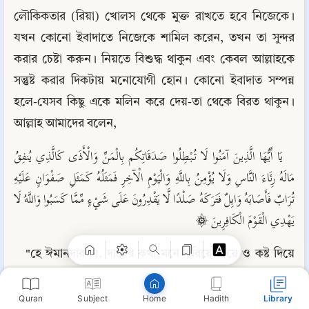
লৌকিকতার (রিয়া) খোলস থেকে মুক্ত রাখতে হবে নিজেকে। 
যখন কোনো ইবাদাতে নিজেকে শামিল করেন, তখন তা সুন্দর 
করার চেষ্টা করুন। নিয়তে বিশুদ্ধ থাকুন এবং কেবল আল্লাহকে 
সন্তুষ্ট করার দিকটায় মনোযোগী হোন। কোনো ইবাদাত সম্পন্ন 
হলে-যেসব কিছু একে মলিন করে দেয়-তা থেকে বিরত থাকুন। 
আল্লাহ আমাদের বলেন,
يَا أَيُّهَا الَّذِينَ آمَنُوا لَا تُبْطِلُوا صَدَقَاتِكُم بِالْمَنِّ وَالْأَذَى كَالَّذِي يُنفِقُ 
مَالَهُ رِئَاءَ النَّاسِ وَلَا يُؤْمِنُ بِاللَّهِ وَالْيَوْمِ الْآخِرِ فَمَثَلُهُ كَمَثَلِ صَفْوَانٍ عَلَيْهِ 
Copy
تُرَابٌ فَأَصَابَهُ وَابِلٌ فَتَرَكَهُ صَلْدًا لَّا يَقْدِرُونَ عَلَى شَيْءٍ مِّمَّا كَسَبُوا وَاللَّهُ لَا 
يَهْدِي الْقَوْمَ الْكَافِرِينَ ۞
"হে ঈমানদারগণ, দানের কথা মনে করিয়ে দিয়ে ও কষ্ট দিয়ে 
তোমরা নিজেদের দান-খয়রাতকে সে ব্যক্তির মতো ব্যর্থ করে দিও 
না, যে নিজের ধন লোক দেখানোর জন্য ব্যয় করে থাকে; অথচ সে 
Quran
Subject
Hadith
Library
Home