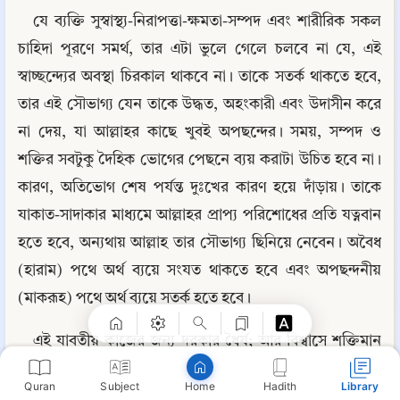
যে ব্যক্তি সুস্বাস্থ্য-নিরাপত্তা-ক্ষমতা-সম্পদ এবং শারীরিক সকল 
চাহিদা পূরণে সমর্থ, তার এটা ভুলে গেলে চলবে না যে, এই 
স্বাচ্ছন্দ্যের অবস্থা চিরকাল থাকবে না। তাকে সতর্ক থাকতে হবে, 
তার এই সৌভাগ্য যেন তাকে উদ্ধত, অহংকারী এবং উদাসীন করে 
না দেয়, যা আল্লাহর কাছে খুবই অপছন্দের। সময়, সম্পদ ও 
শক্তির সবটুকু দৈহিক ভোগের পেছনে ব্যয় করাটা উচিত হবে না। 
কারণ, অতিভোগ শেষ পর্যন্ত দুঃখের কারণ হয়ে দাঁড়ায়। তাকে 
যাকাত-সাদাকার মাধ্যমে আল্লাহর প্রাপ্য পরিশোধের প্রতি যত্নবান 
Copy
হতে হবে, অন্যথায় আল্লাহ তার সৌভাগ্য ছিনিয়ে নেবেন। অবৈধ 
(হারাম) পথে অর্থ ব্যয়ে সংযত থাকতে হবে এবং অপছন্দনীয় 
(মাকরূহ) পথে অর্থ ব্যয়ে সতর্ক হতে হবে।
এই যাবতীয় কাজের জন্য দরকার ধৈর্য; আর বিশ্বাসে শক্তিমান 
মুমিন (সিদ্দিকীন) ব্যতীত স্বাচ্ছন্দ্যের সময়ে অন্যদের পক্ষে ধৈর্যে 
Quran
Subject
Hadith
Library
Home
অটল থাকা সম্ভব নয়।