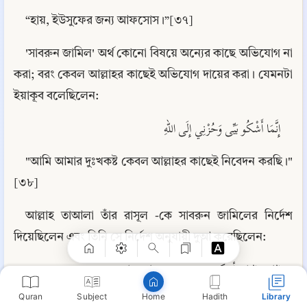
“হায়, ইউসুফের জন্য আফসোস।”[৩৭]
'সাবরুন জামিল' অর্থ কোনো বিষয়ে অন্যের কাছে অভিযোগ না 
করা; বরং কেবল আল্লাহর কাছেই অভিযোগ দায়ের করা। যেমনটা 
ইয়াকূব বলেছিলেন:
إِنَّمَا أَشْكُو بَيِّى وَحُزْنِي إِلَى اللهِ
"আমি আমার দুঃখকষ্ট কেবল আল্লাহর কাছেই নিবেদন করছি।"
Copy
[৩৮]
আল্লাহ তাআলা তাঁর রাসূল -কে সাবরুন জামিলের নির্দেশ 
দিয়েছিলেন এবং তিনি সে নির্দেশ অনুযায়ী দুআ করেছিলেন:
اللهم اليك أشكو ضعف قوتي وقلة حيلتي
Quran
Subject
Hadith
Library
Home
“হে আল্লাহ, আমি আমার শক্তি ও ক্ষমতার স্বল্পতার ব্যাপারে 