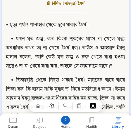
📄 নিষিদ্ধ (মাহযুর) ধৈর্য
• মৃত্যু পর্যন্ত পানাহার থেকে দূরে থাকার ধৈর্য।
• যখন মৃত জন্তু, রক্ত কিংবা শূকরের মাংস না খেলে মৃত্যু 
অবধারিত তখন তা না খেয়ে ধৈর্য ধরা। তাউস ও আহমাদ ইবনু 
হাম্বাল বলেন, "যদি কেউ মৃত জন্তু ও রক্ত খেতে বাধ্য হওয়া 
সত্ত্বেও তা না খেয়ে মারা যায়, তাহলে সে জাহান্নামে যাবে।"
Copy
• ভিক্ষাবৃত্তি থেকে নিবৃত্ত থাকার ধৈর্য। মানুষের দ্বারে দ্বারে 
ভিক্ষা করা কি হারাম নাকি মুবাহ তা নিয়ে মতবিরোধ আছে। ইমাম 
আহমাদ ইবনু হাম্বাল-এর সাথীদের যাহির নস হচ্ছে, ভিক্ষা না করে 
এ রকম ধৈর্য ধরা জায়েয।[২৫] তাকে জিজ্ঞাসা করা হয়েছিল, "যদি 
কেউ ভিক্ষা না করলে মৃত্যুর আশঙ্কা করে তাহলে?” ইমাম আহমাদ 
বলেন, "না, সে মারা যাবে না। আল্লাহ তার জন্য বরাদ্দকৃত রিযিক 
Quran
Subject
Hadith
Library
Home