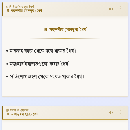
> নিষিদ্ধ (মাহযুর) ধৈর্য
⋮
📄 পছন্দনীয় (মানদুব) ধৈর্য
📄 পছন্দনীয় (মানদুব) ধৈর্য
• মাকরূহ কাজ থেকে দূরে থাকার ধৈর্য।
• মুস্তাহাব ইবাদাতগুলো করার ধৈর্য।
• প্রতিশোধ গ্রহণ থেকে সংযত থাকার ধৈর্য।
📘 সবর ও শোকর
⋮
📄 নিষিদ্ধ (মাহযুর) ধৈর্য