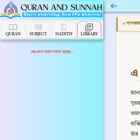
> পাপকাজ 
QURAN
SUBJECT
HADITH
LIBRARY
মেনু লোড করতে সমস্যা হয়েছে।
এ
জানাশ
সুতর
প্রম
ব্যক
তাঁর