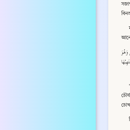
সজা
বিনম
আনে
عَنْ أَبِي بَكْرِ بْنِ عَبْدِ الرَّحْمَنِ بْنِ الْحَارِثِ بْنِ هِشَامٍ ، عَنْ أَبِي هُرَيْرَةَ ، أَنَّ رَسُولَ اللَّهِ - صلى الله عليه وسلم - قَالَ لا يَزْنِي الزَّانِي حِينَ يَزْنِي وَهُوَ 
مُؤْمِنٌ وَلَا يَشْرَبُ الْخَمْرَ حِينَ يَشْرَبُهَا وَهُوَ مُؤْمِنٌ وَلَا يَسْرِقُ السَّارِقُ حِينَ يَسْرِقُ وَهُوَ مُؤْمِنٌ وَلَا يَنْتَهِبُ نُهْبَةٌ يَرْفَعُ النَّاسُ إِلَيْهِ أَبْصَارَهُمْ حِينَ يَنْتَهِبُهَا 
চৌর্
চোখ 