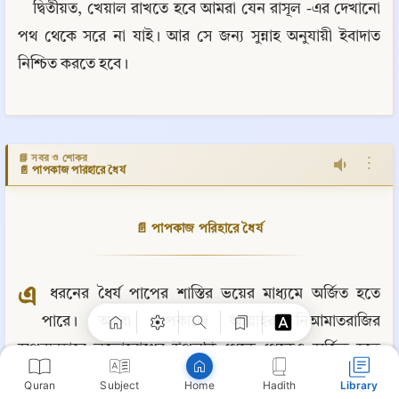
দ্বিতীয়ত, খেয়াল রাখতে হবে আমরা যেন রাসূল -এর দেখানো 
পথ থেকে সরে না যাই। আর সে জন্য সুন্নাহ অনুযায়ী ইবাদাত 
নিশ্চিত করতে হবে।
📘 সবর ও শোকর
⋮
📄 পাপকাজ পরিহারে ধৈর্য
📄 পাপকাজ পরিহারে ধৈর্য
Copy
এ
 ধরনের ধৈর্য পাপের শাস্তির ভয়ের মাধ্যমে অর্জিত হতে 
পারে। অথবা পাপকাজে আল্লাহর নিআমাতরাজির 
অপব্যবহারে লজ্জাবোধের উপলব্ধি থেকে থেকেও অর্জিত হতে 
পারে। আল্লাহর ব্যাপারে লজ্জাশীলতার এই উপলব্ধি শক্তিশালী 
Quran
Subject
Hadith
Library
Home