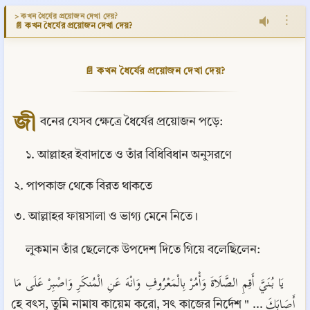
> কখন ধৈর্যের প্রয়োজন দেখা দেয়?
⋮
📄 কখন ধৈর্যের প্রয়োজন দেখা দেয়?
📄 কখন ধৈর্যের প্রয়োজন দেখা দেয়?
জী
বনের যেসব ক্ষেত্রে ধৈর্যের প্রয়োজন পড়ে:
১. আল্লাহর ইবাদাতে ও তাঁর বিধিবিধান অনুসরণে
২. পাপকাজ থেকে বিরত থাকতে
৩. আল্লাহর ফায়সালা ও ভাগ্য মেনে নিতে।
লুকমান তাঁর ছেলেকে উপদেশ দিতে গিয়ে বলেছিলেন:
يَا بُنَيَّ أَقِمِ الصَّلَاةَ وَأْمُرْ بِالْمَعْرُوفِ وَانْهَ عَنِ الْمُنكَرِ وَاصْبِرْ عَلَى مَا 
أَصَابَكَ ... "হে বৎস, তুমি নামায কায়েম করো, সৎ কাজের নির্দেশ 