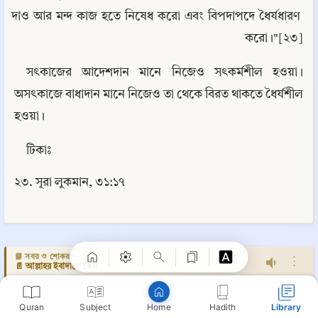
দাও আর মন্দ কাজ হতে নিষেধ করো এবং বিপদাপদে ধৈর্যধারণ 
করো।"[২৩]
সৎকাজের আদেশদান মানে নিজেও সৎকর্মশীল হওয়া। 
অসৎকাজে বাধাদান মানে নিজেও তা থেকে বিরত থাকতে ধৈর্যশীল 
হওয়া।
টিকাঃ
২৩. সূরা লুকমান, ৩১:১৭
Copy
📘 সবর ও শোকর
⋮
📄 আল্লাহর ইবাদাতে ধৈর্য
Quran
Subject
Hadith
Library
Home
📄 আল্লাহর ইবাদাতে ধৈর্য