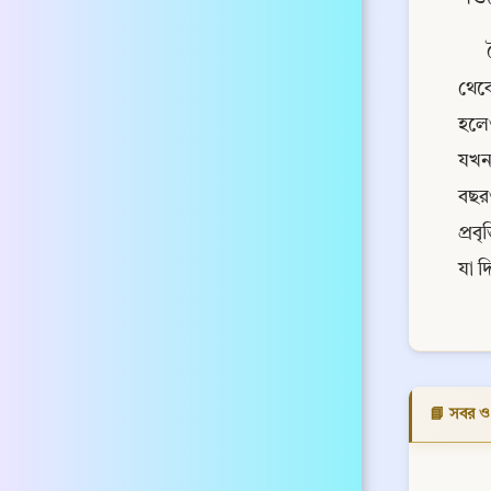
থেকে
হলেও
যখন 
বছরগ
প্রব
যা দ
📘 সবর 