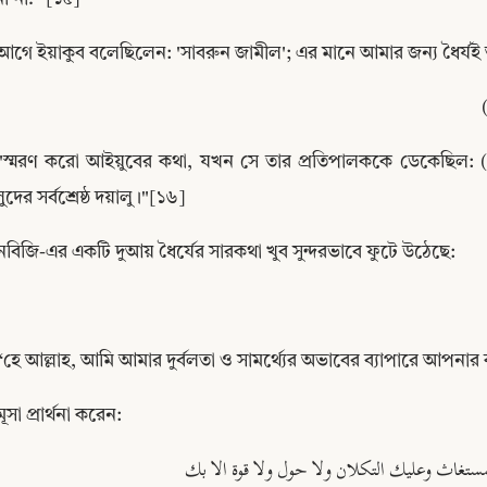
আগে ইয়াকুব বলেছিলেন: 'সাবরুন জামীল'; এর মানে আমার জন্য ধৈর্যই 
َ
"স্মরণ করো আইয়ুবের কথা, যখন সে তার প্রতিপালককে ডেকেছিল: (এ
ুদের সর্বশ্রেষ্ঠ দয়ালু।"[১৬]
নবিজি-এর একটি দুআয় ধৈর্যের সারকথা খুব সুন্দরভাবে ফুটে উঠেছে:
“হে আল্লাহ, আমি আমার দুর্বলতা ও সামর্থ্যের অভাবের ব্যাপারে আপনা
Copy
মূসা প্রার্থনা করেন:
تغاث وعليك التكلان ولا حول ولا قوة الا بك