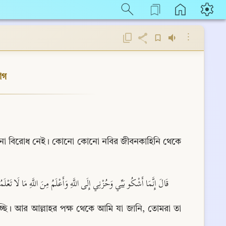
⋮
োগ
োনো বিরোধ নেই। কোনো কোনো নবির জীবনকাহিনি থেকে 
قَالَ إِنَّمَا أَشْكُو بَيِّي وَحُزْنِي إِلَى اللَّهِ وَأَعْلَمُ مِنَ اللَّهِ مَا لَا تَعْ )
ছি। আর আল্লাহর পক্ষ থেকে আমি যা জানি, তোমরা তা 