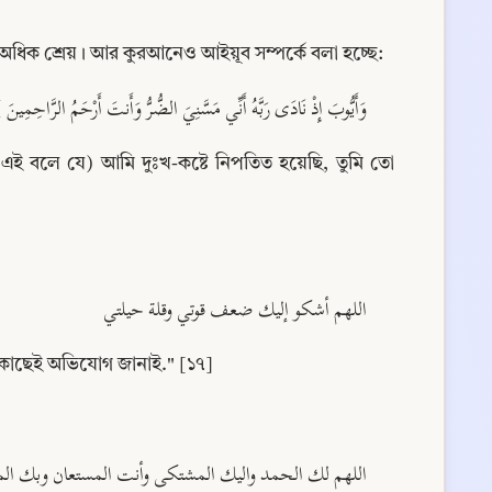
অধিক শ্রেয়। আর কুরআনেও আইয়ূব সম্পর্কে বলা হচ্ছে:
وَأَيُّوبَ إِذْ نَادَى رَبَّهُ أَنِّي مَسَّنِيَ الضُّرُّ وَأَنتَ أَرْحَمُ الرَّاحِمِين )
ই বলে যে) আমি দুঃখ-কষ্টে নিপতিত হয়েছি, তুমি তো 
اللهم أشكو إليك ضعف قوتي وقلة حيلتي
র কাছেই অভিযোগ জানাই." [১৭]
اللهم لك الحمد واليك المشتكى وأنت المستعان وبك المس