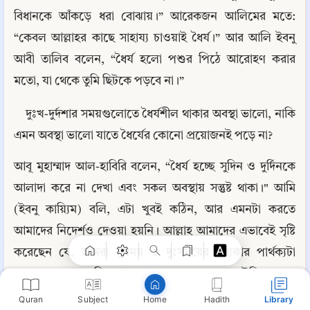
বিধানকে আঁকড়ে ধরা বোঝায়।” আরেকজন আলিমের মতে: 
“কেবল আল্লাহর কাছে সাহায্য চাওয়াই ধৈর্য।” আর আলি ইবনু 
আবী তালিব বলেন, “ধৈর্য হলো পশুর পিঠে আরোহণ করার 
মতো, যা থেকে তুমি ছিটকে পড়বে না।”
দুঃখ-দুর্দশার সময়গুলোতে ধৈর্যশীল থাকার অবস্থা ভালো, নাকি 
এমন অবস্থা ভালো যাতে ধৈর্যের কোনো প্রয়োজনই পড়ে না?
আবূ মুহাম্মাদ আল-হাবিরি বলেন, “ধৈর্য হচ্ছে সুদিন ও দুর্দিনকে 
Copy
আলাদা করে না দেখা এবং সকল অবস্থায় সন্তুষ্ট থাকা।" আমি 
(ইবনু কায়্যিম) বলি, এটা খুবই কঠিন, আর এমনটা করতে 
আমাদের নিদের্শও দেওয়া হয়নি। আল্লাহ আমাদের এভাবেই সৃষ্টি 
করেছেন যে, আমরা সুসময় ও দুঃসময়ের মধ্যকার পার্থক্যটা 
অনুভব করতে পারি। আর বড়জোর চাপের সময় উদ্বিগ্ন হওয়া 
থেকে নিজেদের বিরত রাখতে পারি। ধৈর্যের মানে ভালো-মন্দ 
Quran
Subject
Hadith
Library
Home