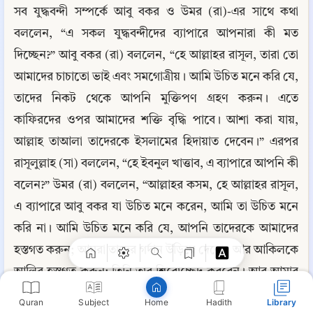
সব যুদ্ধবন্দী সম্পর্কে আবু বকর ও উমর (রা)-এর সাথে কথা 
বললেন, “এ সকল যুদ্ধবন্দীদের ব্যাপারে আপনারা কী মত 
দিচ্ছেন?” আবু বকর (রা) বললেন, “হে আল্লাহর রাসূল, তারা তো 
আমাদের চাচাতো ভাই এবং সমগোত্রীয়। আমি উচিত মনে করি যে, 
তাদের নিকট থেকে আপনি মুক্তিপণ গ্রহণ করুন। এতে 
কাফিরদের ওপর আমাদের শক্তি বৃদ্ধি পাবে। আশা করা যায়, 
আল্লাহ তাআলা তাদেরকে ইসলামের হিদায়াত দেবেন।” এরপর 
রাসূলুল্লাহ (সা) বললেন, “হে ইবনুল খাত্তাব, এ ব্যাপারে আপনি কী 
Copy
বলেন?” উমর (রা) বললেন, “আল্লাহর কসম, হে আল্লাহর রাসূল, 
এ ব্যাপারে আবু বকর যা উচিত মনে করেন, আমি তা উচিত মনে 
করি না। আমি উচিত মনে করি যে, আপনি তাদেরকে আমাদের 
হস্তগত করুন; আমরা তাদের গর্দান উড়িয়ে দেবো। আর আকিলকে 
আলির হস্তগত করুন; তিনি তার শিরোচ্ছেদ করবেন। আর আমার 
বংশের অমুককে আমার কাছে অর্পণ করুন; আমি তার শিরোচ্ছেদ 
Quran
Subject
Hadith
Library
Home