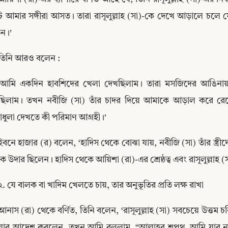
 আমার সঙ্গীরা আসত। তারা রাসূলুল্লাহ (সা)-কে দেখে আড়ালে চলে য
েন।’
তিনি আরও বলেন :
‘আমি একদিন হাবশিদের খেলা দেখছিলাম। তারা মসজিদের আঙিনায় খে
ছিলাম। তখন নবীজি (সা) তাঁর চাদর দিয়ে আমাকে আড়াল করে রেখ
ধুলা দেখতে কী পরিমাণ আগ্রহী।’
ইবনে হাজার (র) বলেন, ‘হাদিস থেকে বোঝা যায়, নবীজি (সা) তাঁর স্ত্র
 উদার ছিলেন। হাদিস থেকে আয়িশা (রা)-এর শ্রেষ্ঠত্ব এবং রাসূলুল্লাহ 
Copy
২. যে বালক বা খাদিম খেলতে চায়, তার অনুভূতির প্রতি লক্ষ রাখা
আনাস (রা) থেকে বর্ণিত, তিনি বলেন, ‘রাসূলুল্লাহ (সা) সবচেয়ে উত্তম
য়ার আদেশ করলেন, তখন আমি বললাম, “আল্লাহর শপথ, আমি যাব না।” 