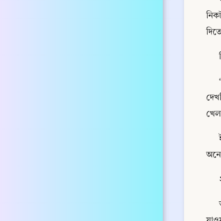
নিকট
দিত
দেখ
খেলা
অনেক
যাও