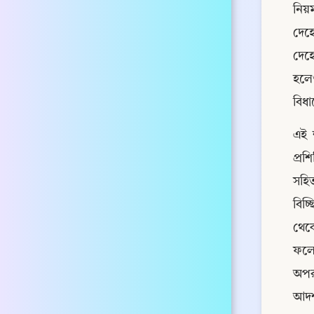
নিয়ম
দেহে
দেহে
হলেও
বিধা
এই 
প্রশ
সহিত
বিচ্
থেকে
ফলে
অপরা
আদর্