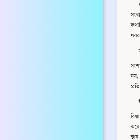
সংবা
কথা
খবরদ
সংশয়
নয়, 
প্রত
বিশ্
করেছ
স্থা