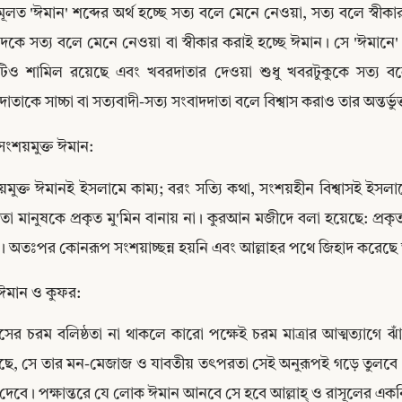
মূলত 'ঈমান' শব্দের অর্থ হচ্ছে সত্য বলে মেনে নেওয়া, সত্য বলে স্
দকে সত্য বলে মেনে নেওয়া বা স্বীকার করাই হচ্ছে ঈমান। সে 'ঈমানে' শু
টিও শামিল রয়েছে এবং খবরদাতার দেওয়া শুধু খবরটুকুকে সত্য বল
াতাকে সাচ্চা বা সত্যবাদী-সত্য সংবাদদাতা বলে বিশ্বাস করাও তার অন্তর্ভুক
সংশয়মুক্ত ঈমান:
মুক্ত ঈমানই ইসলামে কাম্য; বরং সত্যি কথা, সংশয়হীন বিশ্বাসই ইসল
তা মানুষকে প্রকৃত মু'মিন বানায় না। কুরআন মজীদে বলা হয়েছে: প্রকৃত 
ি। অতঃপর কোনরূপ সংশয়াচ্ছন্ন হয়নি এবং আল্লাহর পথে জিহাদ করেছে 
ঈমান ও কুফর:
Copy
বাসের চরম বলিষ্ঠতা না থাকলে কারো পক্ষেই চরম মাত্রার আত্মত্যাগে 
ে, সে তার মন-মেজাজ ও যাবতীয় তৎপরতা সেই অনুরূপই গড়ে তুলবে। আল্ল
ন দেবে। পক্ষান্তরে যে লোক ঈমান আনবে সে হবে আল্লাহ্ ও রাসূলের একন