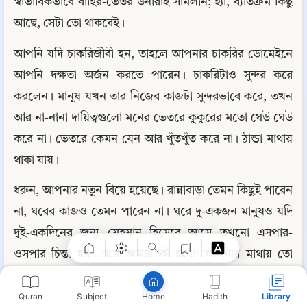
স্বাভাবিকভাবে বাহির-ভেতর উনারাই সামলান; হ্যাঁ, ব্যতিক্রম কিছু 
আছে, সেটা তো থাকবেই।
আপনি যদি চাকরিজীবী হন, তাহলে আপনার চাকরির ডোমেইনে 
আপনি দক্ষতা অর্জন করতে পারেন। চাকরিটাও সুন্দর করে 
করলেন। মানুষ যখন তার নিজের কাজটা সুন্দরভাবে করে, তখন 
আর না-নানা দায়িত্বগুলো মনের ভেতরে কুকুরের মতো ঘেউ ঘেউ 
করে না। ভেতরে কেমন যেন আর খুঁতখুঁত করে না। ঠান্ডা মাথায় 
থাকা যায়।
Copy
ধরুন, আপনার নতুন বিয়ে হয়েছে। রান্নাবাড়া তেমন কিছুই পারেন 
না, ঘরের কাজও তেমন পারেন না। ঘরে দু-একজন মানুষও যদি 
দুই-একদিনের জন্য মেহমান হিসেবে আসে তখনো এসপার-
ওসপার চিন্তা হয়। 'হায় আমার কী হবে!' আপনার মাথায় তো 
আকাশ ভেঙে পড়ে! আপনি কীভাবে মেহমানদের যত্ন-আত্তি 
Quran
Subject
Hadith
Library
Home
করবেন? সারাবেলা তো আর রেস্টুরেন্ট থেকে কিনে এনে 