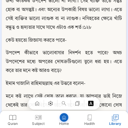
জন্য ক্ষতিকর উপদেশ ভালো না লাগা। সেই ব্যক্তি তাতে সন্তুষ্ট 
হোক বা অসন্তুষ্ট। এবং অন্যের উপকারী বিষয় ভালো লাগা। এতে 
সেই ব্যক্তির ভালো লাগুক বা না লাগুক। নসিহতের ক্ষেত্রে খাঁটি 
বন্ধুত্ব ও হৃদ্যতার সাথে সাথে এটাও এক শর্ত।১২৮
কেউ হয়তো জিজ্ঞাসা করতে পারে-
উপদেশ কীভাবে ভালোবাসার নিদর্শন হতে পারে? অথচ 
উপদেশের মধ্যে অপরের দোষত্রুটিগুলো তুলে ধরা হয়। এতে 
করে তার মনে কষ্ট আরও বাড়ে?
Copy
ইমাম গাজালি রাহিমাহুল্লাহু এর উত্তরে বলেন-
মনে কষ্ট লাগে সেই দোষ তুলে ধরলে, যা আপনার ভাই নিজে 
থেকেই তার দোষ হিসেবে জানে। তবে তার অজানা কোনো দোষ 
সম্পর্কে তাকে সতর্কীকরণ; মূলত তার প্রতি সহানুভূতির প্রকাশ 
মাত্র। এতে বরং আরও আন্তরিকতা বাড়ার কথা। মানে বুদ্ধিমানদের 
Quran
Subject
Hadith
Library
Home