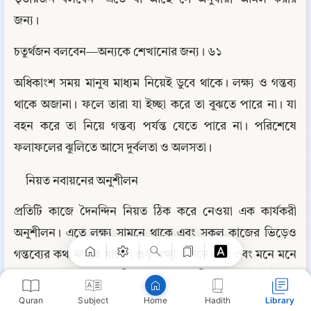
জন্য।
চতুর্থজন বলবেন—অন্যকে শেখানোর জন্য। ৬১
অধিকাংশ সময় মানুষ মাধ্যম নিয়েই ডুবে থাকে। লক্ষ্য ও গন্তব্য 
থাকে অজানা। ফলে তারা যা ইচ্ছা করে তা বুঝতে পারে না। যা 
বহন করে তা নিয়ে গন্তব্য পর্যন্ত যেতে পারে না। পরিশেষে 
ফলাফলের ঝুলিতে আসে দুর্বলতা ও অলসতা।
Copy
নিয়ত নবায়নের অনুশীলন
প্রতিটি কাজে দৈনন্দিন নিয়ত ঠিক করে নেওয়া এক কার্যকরী 
অনুশীলন। এতে লক্ষ্য সামনে থাকে এবং সকল কাজের ভিড়েও 
গন্তব্যের কথা মাথায় থাকে। শুধু লক্ষ্য সামনে রাখা এবং মনে মনে 
অনুভব করা কাজের প্রতিদান বহুগুণ বাড়িয়ে দেয়। মর্যাদা ও 
প্রতিদানলাভে পরিশ্রমী ও অকর্মণ্যের মাঝে বিশাল ব্যবধান গড়ে 
Quran
Subject
Hadith
Library
Home