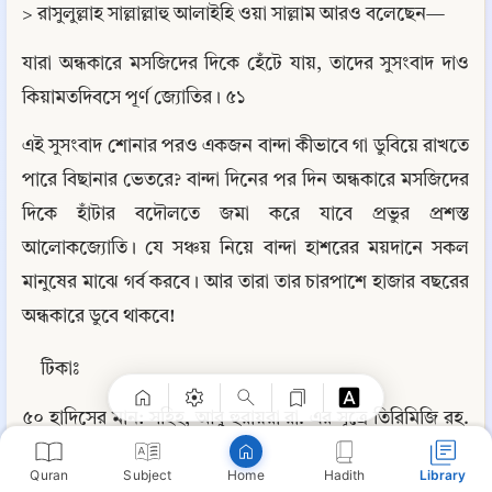
> রাসুলুল্লাহ সাল্লাল্লাহু আলাইহি ওয়া সাল্লাম আরও বলেছেন—
যারা অন্ধকারে মসজিদের দিকে হেঁটে যায়, তাদের সুসংবাদ দাও 
কিয়ামতদিবসে পূর্ণ জ্যোতির। ৫১
এই সুসংবাদ শোনার পরও একজন বান্দা কীভাবে গা ডুবিয়ে রাখতে 
পারে বিছানার ভেতরে? বান্দা দিনের পর দিন অন্ধকারে মসজিদের 
দিকে হাঁটার বদৌলতে জমা করে যাবে প্রভুর প্রশস্ত 
আলোকজ্যোতি। যে সঞ্চয় নিয়ে বান্দা হাশরের ময়দানে সকল 
মানুষের মাঝে গর্ব করবে। আর তারা তার চারপাশে হাজার বছরের 
Copy
অন্ধকারে ডুবে থাকবে!
টিকাঃ
৫০ হাদিসের মান: সহিহ, আবু হুরায়রা রা. এর সূত্রে তিরিমিজি রহ. 
সহিহুল জামে: ৬৩৩৮
Quran
Subject
Hadith
Library
Home