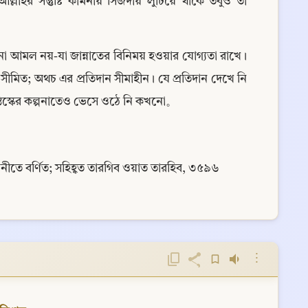
আল্লাহর সন্তুষ্টি কামনায় সিজদায় লুটিয়ে থাকে তবুও তা 
োনো আমল নয়-যা জান্নাতের বিনিময় হওয়ার যোগ্যতা রাখে। 
ত; অথচ এর প্রতিদান সীমাহীন। যে প্রতিদান দেখে নি 
স্তিস্কের কল্পনাতেও ভেসে ওঠে নি কখনো。
বরানীতে বর্ণিত; সহিহ্বত তারগিব ওয়াত তারহিব, ৩৫৯৬
⋮