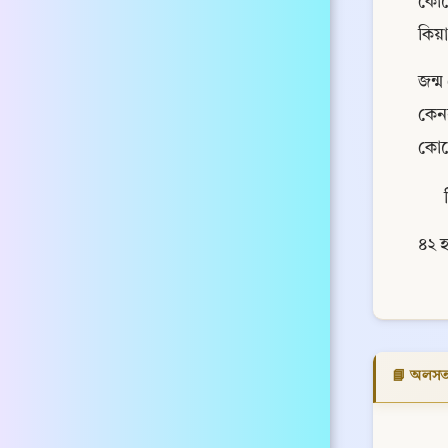
কোনো
কিয়া
জন্ম
কেন
কোনো
৪২ হ
📘 অলসতার 