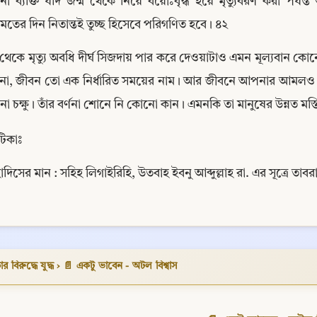
 ব্যক্তি যদি জন্ম থেকে নিয়ে বয়োঃবৃদ্ধ হয়ে মৃত্যুবরণ করা পর্যন্ত 
মতের দিন নিতান্তই তুচ্ছ হিসেবে পরিগণিত হবে। ৪২
 থেকে মৃত্যু অবধি দীর্ঘ সিজদায় পার করে দেওয়াটাও এমন মূল্যবান ক
না, জীবন তো এক নির্ধারিত সময়ের নাম। আর জীবনে আপনার আমলও সীমি
 চক্ষু। তাঁর বর্ণনা শোনে নি কোনো কান। এমনকি তা মানুষের উন্নত ম
টিকাঃ
াদিসের মান : সহিহ লিগাইরিহি, উতবাহ ইবনু আব্দুল্লাহ রা. এর সূত্রে তা
Copy
বিরুদ্ধে যুদ্ধ
›
📄 একটু ভাবেন - অটল বিশ্বাস