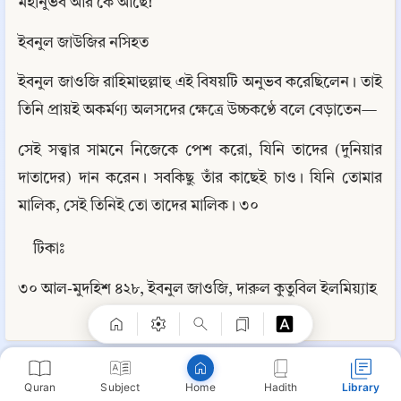
মহানুভব আর কে আছে!
ইবনুল জাউজির নসিহত
ইবনুল জাওজি রাহিমাহুল্লাহু এই বিষয়টি অনুভব করেছিলেন। তাই 
তিনি প্রায়ই অকর্মণ্য অলসদের ক্ষেত্রে উচ্চকণ্ঠে বলে বেড়াতেন—
সেই সত্ত্বার সামনে নিজেকে পেশ করো, যিনি তাদের (দুনিয়ার 
দাতাদের) দান করেন। সবকিছু তাঁর কাছেই চাও। যিনি তোমার 
মালিক, সেই তিনিই তো তাদের মালিক। ৩০
Copy
টিকাঃ
৩০ আল-মুদহিশ ৪২৮, ইবনুল জাওজি, দারুল কুতুবিল ইলমিয়্যাহ
📘 অলসতার বিরুদ্ধে যুদ্ধ
Quran
Subject
Hadith
Library
Home
⋮
📄 এই দুআ ভুলো না