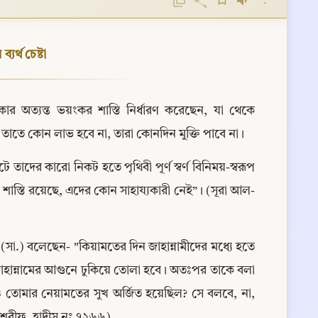
⋮
যর্থ চেষ্টা
কার অত্যন্ত ভয়ংকর শাস্তি নির্ধারণ করেছেন, যা থেকে 
্তু তাতে কোন লাভ হবে না, তারা কোনদিন মুক্তি পাবে না।
াদের কারো নিকট হতে পৃথিবী পূর্ণ স্বর্ণ বিনিময়-স্বরূপ 
দ শাস্তি রয়েছে, এদের কোন সাহায্যকারী নেই”। (সূরা আল-
 (সা.) বলেছেন- "কিয়ামতের দিন জাহান্নামীদের মধ্যে হতে 
ে জাহান্নামের আগুনে ঢুকিয়ে তোলা হবে। অতঃপর তাকে বলা 
তোমার নেয়ামতের সুখ অর্জিত হয়েছিল? সে বলবে, না, 
 শরীফ, হাদীস নং ৭২৬৬)