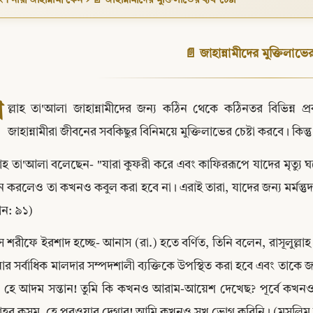
📄 জাহান্নামীদের মুক্তিলাভের ব্
আ
ল্লাহ তা'আলা জাহান্নামীদের জন্য কঠিন থেকে কঠিনতর বিভিন্ন প্র
জাহান্নামীরা জীবনের সবকিছুর বিনিময়ে মুক্তিলাভের চেষ্টা করবে। কিন
াহ তা'আলা বলেছেন- "যারা কুফরী করে এবং কাফিররূপে যাদের মৃত্যু ঘটে ত
ান করলেও তা কখনও কবুল করা হবে না। এরাই তারা, যাদের জন্য মর্মন্তু
ান: ৯১)
Copy
স শরীফে ইরশাদ হচ্ছে- আনাস (রা.) হতে বর্ণিত, তিনি বলেন, রাসূলুল্লাহ
য়ার সর্বাধিক মালদার সম্পদশালী ব্যক্তিকে উপস্থিত করা হবে এবং তাক
, হে আদম সন্তান! তুমি কি কখনও আরাম-আয়েশ দেখেছ? পূর্বে কখনও 
লাহর কসম, হে পরওয়ার দেগার! আমি কখনও সুখ ভোগ করিনি। (মুসলিম