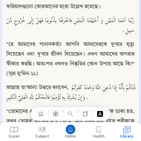
ফরিয়াদগুলো কোরআনের মধ্যে উল্লেখ রয়েছে।
رَبَّنَا آمَتَنَا اثْنَتَيْنِ وَ أَحْيَيْتَنَا اثْنَتَيْنِ فَاعْتَرَفْنَا بِذُنُوبِنَا فَهَلْ إِلَى خُرُوجٍ مِّنْ 
سَبِيلٍ .
“হে আমাদের পালনকর্তা! আপনি আমাদেরকে দু'বার মৃত্যু 
দিয়েছেন এবং দু'বার জীবন দিয়েছেন। এখন আমাদের অপরাধ 
স্বীকার করছি। অতঃপর এখনও নিষ্কৃতির কোন উপায় আছে কি?” 
(সূরা মু'মিন-১১)
Copy
আল্লাহ তা'আলা উত্তরে বলবেন, ذُلِكُمْ بِأَنَّهُ إِذَا دُعِيَ اللَّهُ وَحْدَهُ كَفَرْتُمْ 
وَإِنْ يُشْرَكْ بِهِ تُؤْمِنُوا فَالْحُكْمُ لِلَّهِ الْعَلِيِّ الْكَبِيرِ .
“তোমাদের এ বিপদ এ কারণে যে, যখন এক আল্লাহকে ডাকা হত, 
তখন তোমরা কাফের হয়ে যেতে, আর যখন তাঁর সাথে শরীককে 
ডাকা হত, তখন তোমরা বিশ্বাস স্থাপন করতে। এখন আদেশ তাই, 
Quran
Subject
Hadith
Library
Home
যা আল্লাহ করবেন, যিনি সর্বোচ্চ, মহান”। (সূরা মমিন-১২) 