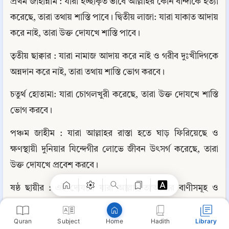
প্রথম জাহান্নাম : যারা ইচ্ছাকৃত ভাবে আল্লাহর কোন বান্দাকে হত্যা 
করেছে, তারা তথায় শাস্তি পাবে। দ্বিতীয় লাজা: যারা যাকাত আদায় 
করে নাই, তারা উক্ত দোযখে শাস্তি পাবে।
তৃতীয় ছাক্বার : যারা নামাজ আদায় করে নাই ও গরীব দুঃখীদিগকে 
অন্নদান করে নাই, তারা তথায় শাস্তি ভোগ করবে।
চতুর্থ হোতামা: যারা চোগলখুরী করেছে, তারা উক্ত দোযখে শাস্তি 
ভোগ করবে।
Copy
পঞ্চম জাহীম : যারা আল্লাহর রাস্তা হতে ঘাড় ফিরিয়েছে ও 
ক্ষণস্থায়ী দুনিয়ার যিন্দেগীর লোভে জীবন উৎসর্গ করেছে, তারা 
উক্ত দোযখে প্রবেশ করবে।
ষষ্ঠ ছায়ীর : এই দোযখে যারা আল্লাহ তা'আলার বাণীসমূহ ও 
নিদর্শনসমূহকে অস্বীকার করেছে, তাদের শাস্তির জন্য ইহা 
নির্ধারিত।
Quran
Subject
Hadith
Library
Home