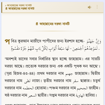
> জাহান্নামের দরজা সাতটি
⋮
📄 জাহান্নামের দরজা সাতটি
📄 জাহান্নামের দরজা সাতটি
প
বিত্র কুরআন মাজীদে পাপীদের জন্য ইরশাদ হচ্ছে- وَإِنَّ جَهَنَّمَ 
لَمَوْعِدُهُمْ أَجْمَعِينَ - لَهَا سَبْعَةُ أَبْوَابٍ لِكُلِّ بَابٍ مِّنْهُمْ جُزْءٌ مَقْسُومٌ .
'অবশ্যই তাদের সবার নির্ধারিত স্থান হচ্ছে জাহান্নাম। এর সাতটি 
দরজা আছে। প্রত্যেক দরজার জন্য এক একটি পৃথক দল আছে'। 
(সূরা হিজর-৪৩-৪৪) প্রথম দরজার নাম جهنم জাহান্নাম। দ্বিতীয় 
দরজার নাম لظى লাজা। তৃতীয় দরজার নাম سقر ছাক্বার। চতুর্থ 
দরজার নাম الحطمه হোতামা। পঞ্চম দরজার নাম الجحيم জাহীম। 
ষষ্ঠ দরজার নাম السعير ছায়ীর। সপ্তম দরজার নাম الهاوية হাবিয়া।