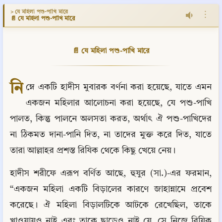
> যে মহিলা পশু-পাখি মারে
⋮
📄 যে মহিলা পশু-পাখি মারে
📄 যে মহিলা পশু-পাখি মারে
নি
ম্নে একটি হাদীস মুবারক বর্ণনা করা হয়েছে, যাতে এমন 
একজন মহিলার আলোচনা করা হয়েছে, যে পশু-পাখি 
পালত, কিন্তু পালনে অলসতা করত, অর্থাৎ ঐ পশু-পাখিদের 
না ঠিকমত দানা-পানি দিত, না তাদের মুক্ত করে দিত, যাতে 
তারা আল্লাহর প্রশস্ত রিযিক থেকে কিছু খেয়ে নেয়।
হাদীস শরীফে এরূপ বর্ণিত আছে, হুযুর (সা.)-এর ফরমান, 
“একজন মহিলা একটি বিড়ালের কারণে জাহান্নামে প্রবেশ 
করেছে। ঐ মহিলা বিড়ালটিকে আটকে রেখেছিল, তাকে 
খাওয়ায়ও নাই এবং তাকে ছাড়েও নাই যে, সে নিজে রিযিক 