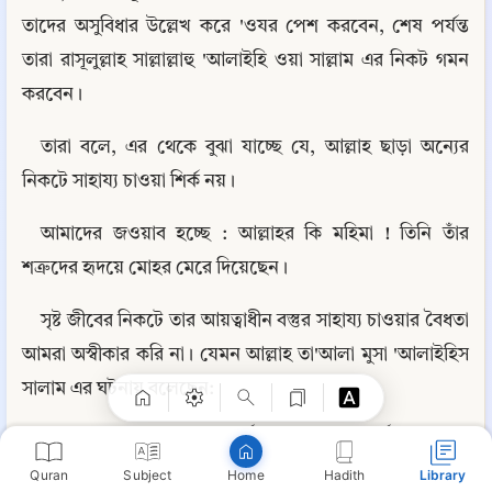
তাদের অসুবিধার উল্লেখ করে 'ওযর পেশ করবেন, শেষ পর্যন্ত 
তারা রাসূলুল্লাহ সাল্লাল্লাহু 'আলাইহি ওয়া সাল্লাম এর নিকট গমন 
করবেন।
তারা বলে, এর থেকে বুঝা যাচ্ছে যে, আল্লাহ ছাড়া অন্যের 
নিকটে সাহায্য চাওয়া শির্ক নয়।
আমাদের জওয়াব হচ্ছে : আল্লাহর কি মহিমা ! তিনি তাঁর 
শত্রুদের হৃদয়ে মোহর মেরে দিয়েছেন।
Copy
সৃষ্ট জীবের নিকটে তার আয়ত্বাধীন বস্তুর সাহায্য চাওয়ার বৈধতা 
আমরা অস্বীকার করি না। যেমন আল্লাহ তা'আলা মুসা 'আলাইহিস 
সালাম এর ঘটনায় বলেছেন:
فَاسْتَغَاثَهُ الَّذِي مِن شِيعَتِهِ عَلَى الَّذِي مِنْ عَدُوِّهِ ﴾ [القصص: ١٥]
Quran
Subject
Hadith
Library
Home