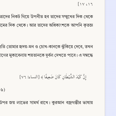
١٦، ١٧]
দের নিকট গিয়ে উপনীত হব তাদের সম্মুখের দিক থেকে 
বামের দিক থেকে। আর তাদের অধিকাংশকে আপনি কৃতজ্ঞ 
র প্রতি তোমার হৃদয়-মন ও চোখ-কানকে ঝুঁকিয়ে দেবে, তখন 
রমাণের মুকাবেলায় শয়তানকে দুর্বল দেখতে পাবে। এ সম্বদ্ধে 
إِنَّ كَيْدَ الشَّيْطَانِ كَانَ ضَعِيفًا ﴾ [النساء: ٧٦]
৭৬)
উপর জয় লাভের সামর্থ রাখে। কুরআন বজ্রগম্ভীর ভাষায় 