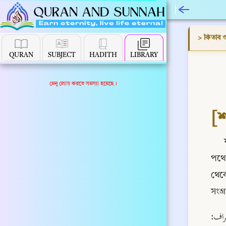
> কিতাব ও স
QURAN
SUBJECT
HADITH
LIBRARY
মেনু লোড করতে সমস্যা হয়েছে।
[
পথের
থেকে
সংগ্
لَأَقْعُدَنَّ لَهُمْ صِرَاطَكَ الْمُسْتَقِيمَ ثُمَّ لَا تِيَنَّهُم مِّنْ بَيْنِ أَيْدِيهِمْ وَمِنْ خَلْفِهِمْ وَعَنْ أَيْمَانِهِمْ وَعَن شَمَابِلِهِمْ وَلَا تَجِدُ أَكْثَرَهُمْ شَكِرِينَ )) [الاعراف: 