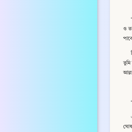
ও ত
পাবে
তুমি
আল্ল
ঘোষ