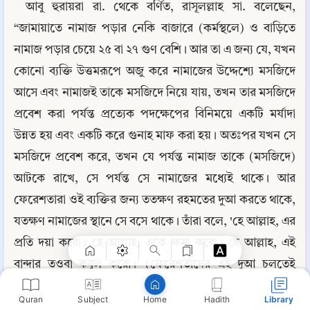
আবু হুরায়রা রা. থেকে বর্ণিত, রাসূলল্লাহ সা. বলেছেন, 
“জামায়াতে নামাজ পড়ার নেকি বাজারে (কর্মস্থলে) ও বাড়িতে 
নামাজ পড়ার চেয়ে ২৫ বা ২৭ গুণ বেশি। আর তা এ জন্য যে, যখন 
কোনো ব্যক্তি উত্তমরূপে অজু করে নামাজের উদ্দেশ্যে মসজিদে 
আসে এবং নামাজই তাকে মসজিদে নিয়ে যায়, তখন তার মসজিদে 
প্রবেশ করা পর্যন্ত প্রত্যেক পদক্ষেপের বিনিময়ে একটি মর্যাদা 
উন্নত হয় এবং একটি করে গুনাহ মাফ করা হয়। অতঃপর যখন সে 
মসজিদে প্রবেশ করে, তখন যে পর্যন্ত নামাজ তাকে (মসজিদে) 
আটকে রাখে, সে পর্যন্ত সে নামাজের মধ্যেই থাকে। আর 
Copy
ফেরেশতারা ওই ব্যক্তির জন্য ততক্ষণ রহমতের দুআ করতে থাকে, 
যতক্ষণ নামাজের স্থানে সে বসে থাকে। তাঁরা বলে, 'হে আল্লাহ, এর 
প্রতি দয়া করো। হে আল্লাহ, একে ক্ষমা করো। হে আল্লাহ, এই 
বান্দার তওবা কবুল করো।' (ফেরেশতাদের এই দুআ চলতেই 
থাকে) যে পর্যন্ত সে কাউকে কষ্ট না দেয়, যে পর্যন্ত তার অজু নষ্ট না 
Quran
Subject
Hadith
Library
Home
হয়।” বুখারি : ২১১৯, মুসলিম : ১৫৩৮