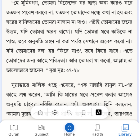
“হে মুমিনগণ, তোমরা নিজেদের ঘর ছাড়া অন্য কারও ঘরে 
ততক্ষণ প্রবেশ করবে না, যতক্ষণ তোমাদের মধ্যে কথা না হয় এবং 
ঘরের বাসিন্দাদের তোমরা সালাম না দাও। এটাই তোমাদের জন্যে 
উত্তম, যদি তোমরা স্মরণ রাখো। যদি তোমরা ঘরে কাউকে না 
পাও, তবে অনুমতি গ্রহণ না করা পর্যন্ত সেখানে প্রবেশ করো না। 
যদি তোমাদের বলা হয় ‘ফিরে যাও’, তবে ফিরে যাবে। এতে 
তোমাদের জন্য আছে পবিত্রতা। আর তোমরা যা করো, আল্লাহ তা 
ভালোভাবে জানেন।” সূরা নূর: ২৭-২৮
Copy
মুয়াত্তায়ে মালিক গ্রন্থে এসেছে, “এক সাহাবি রাসূল সা.-এর 
কাছে প্রশ্ন করেন, ‘আমি কি মায়ের ঘরে প্রবেশ করার আগেও 
অনুমতি চাইব?’ নবিজি বলেন, ‘হ্যাঁ, অবশ্যই।’ তিনি বললেন, 
‘আমরা দুজন একই বাড়িতে থাকি।’ রাসূল সা. বললেন, ‘তারপরও 
অনুমতি চাইবে।’ সাহাবি বললেন, ‘কিন্তু আমি তো তাঁর সেবাও 
করি।’ রাসূল সা. পুনরায় বললেন, ‘তুমি কি তোমার মাকে বিব্রতকর 
Quran
Subject
Hadith
Library
Home