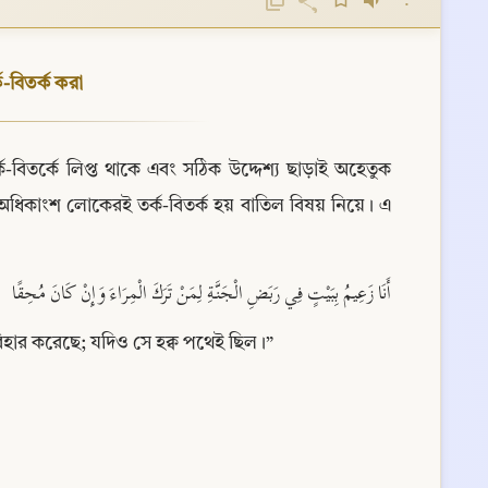
⋮
-বিতর্ক করা
্ক-বিতর্কে লিপ্ত থাকে এবং সঠিক উদ্দেশ্য ছাড়াই অহেতুক 
 অধিকাংশ লোকেরই তর্ক-বিতর্ক হয় বাতিল বিষয় নিয়ে। এ 
أَنَا زَعِيمُ بِبَيْتٍ فِي رَبَضِ الْجَنَّةِ لِمَنْ تَرَكَ الْمِرَاءَ وَإِنْ كَانَ مُحِقًا
 পরিহার করেছে; যদিও সে হক্ব পথেই ছিল।”