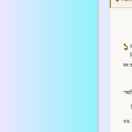
১
৯
“আমি
৩৪.