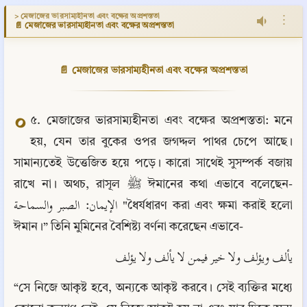
> মেজাজের ভারসাম্যহীনতা এবং বক্ষের অপ্রশস্ততা
⋮
📄 মেজাজের ভারসাম্যহীনতা এবং বক্ষের অপ্রশস্ততা
📄 মেজাজের ভারসাম্যহীনতা এবং বক্ষের অপ্রশস্ততা
০
৫. মেজাজের ভারসাম্যহীনতা এবং বক্ষের অপ্রশস্ততা: মনে 
হয়, যেন তার বুকের ওপর জগদ্দল পাথর চেপে আছে। 
সামান্যতেই উত্তেজিত হয়ে পড়ে। কারো সাথেই সুসম্পর্ক বজায় 
রাখে না। অথচ, রাসূল ﷺ ঈমানের কথা এভাবে বলেছেন- 
الإيمان: الصبر والسماحة "ধৈর্যধারণ করা এবং ক্ষমা করাই হলো 
ঈমান।” তিনি মুমিনের বৈশিষ্ট্য বর্ণনা করেছেন এভাবে-
يألف ويؤلف ولا خير فيمن لا يألف ولا يؤلف
“সে নিজে আকৃষ্ট হবে, অন্যকে আকৃষ্ট করবে। সেই ব্যক্তির মধ্যে 