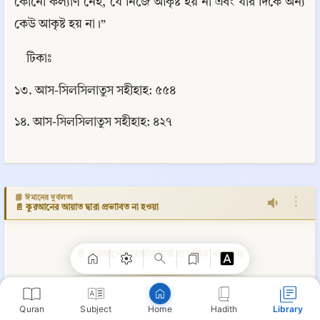
কোনো কল্যাণ নেই, যে নিজে আকৃষ্ট হয় না এবং যার দিকে অন্য 
কেউ আকৃষ্ট হয় না।”
টিকাঃ
১৩. আস-সিলসিলাতুস সহীহাহ: ৫৫৪
১৪. আস-সিলসিলাতুস সহীহাহ: ৪২৭
Copy
📘 ঈমানের দুর্বলতা
⋮
📄 কুরআনের আয়াত দ্বারা প্রভাবিত না হওয়া
📄 কুরআনের আয়াত দ্বারা প্রভাবিত না হওয়া
০
৬. কুরআনের আয়াত দ্বারা প্রভাবিত না হওয়া: পবিত্র 
Quran
Subject
Hadith
Library
Home