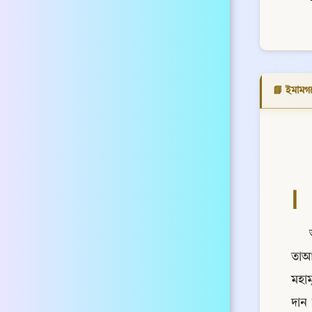
📘 ইমামগ
ا
তাআল
মহা
দান 