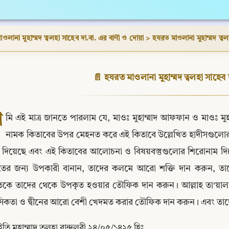
ওলানা মুহাম্মদ ত্বলহা সাহেব দা.বা. এর বাণী ও দোয়া > হযরত মাওলানা মুহাম্মদ ত্ব
📄 হযরত মাওলানা মুহাম্মদ ত্বলহা সাহেব 
আ
মি এই মাত্র জানতে পারলাম যে, মাওঃ মুহাম্মাদ আফফান ও মাওঃ মুহাম
নামক কিতাবের উপর মেহনত করে এই কিতাবে উল্লেখিত হাদীসগুলো
 দিয়েছে এবং এই কিতাবের আলোচনা ও বিষয়বস্তুগুলোর শিরোনাম দিয়
মতের জন্য উপকারী বানান, তাদের কলমে আরো শক্তি দান করুন, ত
মতকে তাদের থেকে উপকৃত হওয়ার তৌফিক দান করুন। আল্লাহ তা'য়ালা 
সিকতা ও দ্বীনের আরো বেশী খেদমত করার তৌফিক দান করুন। এবং ত
ইতি মুহাম্মাদ তুলহা বান্দলবী ২৪/০৫/১৪২৫ হিঃ