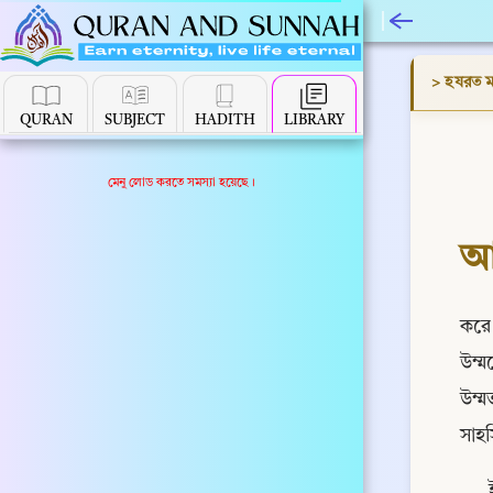
> হযরত মা
QURAN
SUBJECT
HADITH
LIBRARY
মেনু লোড করতে সমস্যা হয়েছে।
করে
উম্
উম্
সাহ