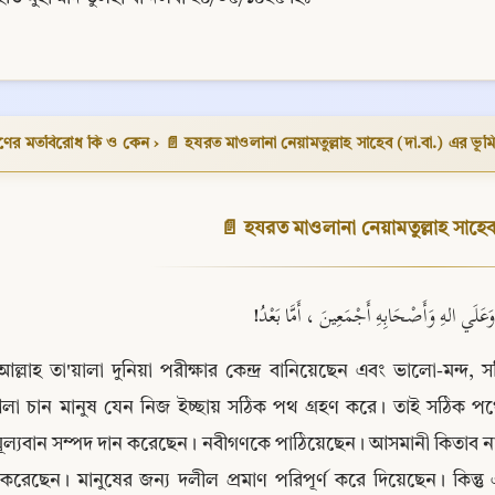
ণের মতবিরোধ কি ও কেন
›
📄 হযরত মাওলানা নেয়ামতুল্লাহ সাহেব (দা.বা.) এর ভূম
📄 হযরত মাওলানা নেয়ামতুল্লাহ সাহেব
َ وَعَلَي الهِ وَأَصْحَابِهِ أَجْمَعِينَ ، أَمَّا بَعْدُ
আল্লাহ তা'য়ালা দুনিয়া পরীক্ষার কেন্দ্র বানিয়েছেন এবং ভালো-মন্দ
Copy
া চান মানুষ যেন নিজ ইচ্ছায় সঠিক পথ গ্রহণ করে। তাই সঠিক পথে 
মূল্যবান সম্পদ দান করেছেন। নবীগণকে পাঠিয়েছেন। আসমানী কিতা
করেছেন। মানুষের জন্য দলীল প্রমাণ পরিপূর্ণ করে দিয়েছেন। কিন্তু এর পরও মতা