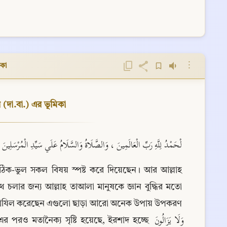
⋮
িকা
 (দা.বা.) এর ভূমিকা
لْحَمْدُ لِلَّهِ رَبِّ الْعَالَمِينَ ، وَالصَّلَاةُ وَالسَّلَامُ عَلَي سَيِّدِ الْمُرْسَلِين!
, সঠিক-ভুল সকল বিষয় স্পষ্ট করে দিয়েছেন। আর আল্লাহ 
চলার জন্য আল্লাহ তাআলা মানুষকে জ্ঞান বুদ্ধির মতো 
ব নাযিল করেছেন এগুলো ছাড়া আরো অনেক উপায় উপকরণ 
নৈক্য সৃষ্টি হয়েছে, ইরশাদ হচ্ছে وَلَا يَزَالُونَ 