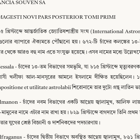
ANCIA SOUVEN SA
AGESTI NOVI PARS POSTERIOR TOMI PRIMI
 খ্রিস্টাব্দে আন্তর্জাতিক জ্যোতিষশাস্ত্রীয় সংঘ (International 
ুলোর ব্যাপারে ঐক্যমতে পৌঁছানো হয়। ৬৭২-টি চাঁদের কলঙ্কের ১৩-
 থেকে আরও বহু নাম এতে সংযুক্ত হয়েছে। এসব নামের মধ্যে উল্লেখয
ssala - চাঁদের ১৩-তম বিভাগের সমভূমি, যা ৮১৫ খ্রিস্টাব্দে মৃত্যুবরণক
বাসী খলীফা আল-মানসূরের আমলে ইসলামে দীক্ষিত হয়েছিলেন। ১
ositione et utilitate astrolabii শিরোনামে তার দুটো গ্রন্থ লাতিন 
manon - চাঁদের নবম বিভাগের একটি আগ্নেয় জ্বালামুখ, আলিফ লায়ল
Copy
ামুনের নামে এটার নাম রাখা হয়। ৮২৯ খ্রিস্টাব্দে বাগদাদে তিনি প্রথম 
তার যুগের শ্রেষ্ঠ বিজ্ঞানী ও দার্শনিকদের পদচারণায়।
fraganus - চাঁদের দ্বিতীয় বিভাগে অবস্থিত আগ্নেয় জ্বালামুখ, ৮৬১ খ্র