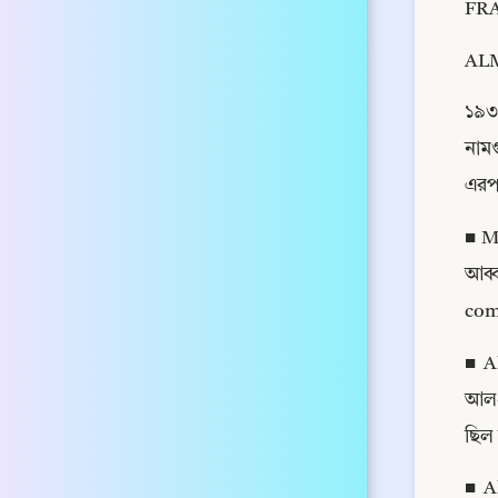
FR
ALM
১৯৩৫
নামগ
এরপর
■ Me
আব্
comp
■ Al
আল-ম
ছিল 
■ Al