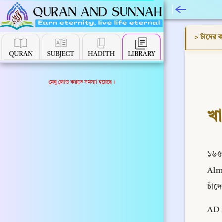
> চাঁদের 
QURAN
SUBJECT
HADITH
LIBRARY
মেনু লোড করতে সমস্যা হয়েছে।
খা
১৬৫১
Alma
চাঁদ
AD