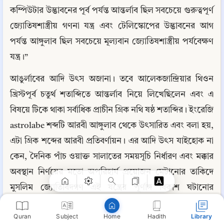
কম্পিউটার উদ্ভাবনের পূর্ব পর্যন্ত আন্তর্লাব ছিল সবচেয়ে গুরুত্বপূর্ণ 
জ্যোতিষশাস্ত্রীয় গণনা যন্ত্র এবং টেলিস্কোপের উদ্ভাবনের আগ 
পর্যন্ত আঙ্গুলাব ছিল সবচেয়ে মূল্যবান জ্যোতিষশাস্ত্রীয় পর্যবেক্ষণ 
যন্ত্র।”
আঙুর্লাবের আদি উৎস অজানা। তবে আলেকজান্দ্রিয়ার থিওন 
খ্রিস্টপূর্ব চতুর্থ শতাব্দিতে আন্তর্লাব নিয়ে লিখেছিলেন এবং এ 
বিষয়ে টিকে থাকা সর্বাধিক প্রাচীন গ্রিক নথি ষষ্ঠ শতাব্দির। ইংরেজি 
astrolabe শব্দটি আরবী আঙ্গুলাব থেকে উৎসারিত এবং বলা হয়, 
Copy
এটা গ্রিক শব্দের আরবী প্রতিবর্ণায়ন। এর আদি উৎস যাইহোক না 
কেন, দৈনিক পাঁচ ওয়াক্ত সালাতের সময়সূচি নির্ধারণ এবং মক্কার 
অবস্থান নির্ণয়ের মতো অপরিহার্য প্রয়োজন মেটানোর তাকিদে 
মুসলিম জ্যোতির্বিদগণ এই যন্ত্রের পূর্ণাঙ্গ বিকাশ ঘটানোর 
পাশাপাশি এটার ব্যবহারকে আরও বিস্তৃত করেছিল। ১৮০০ 
Quran
Subject
Hadith
Library
Home
খ্রিস্টাব্দ অবধি ইসলামী বিশ্বে আঙুলাব বেশ জনপ্রিয় ছিল।