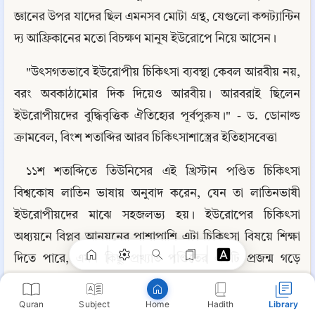
জ্ঞানের উপর যাদের ছিল এমনসব মোটা গ্রন্থ, যেগুলো কন্সট্যান্টিন 
দ্য আফ্রিকানের মতো বিচক্ষণ মানুষ ইউরোপে নিয়ে আসেন।
"উৎসগতভাবে ইউরোপীয় চিকিৎসা ব্যবস্থা কেবল আরবীয় নয়, 
বরং অবকাঠামোর দিক দিয়েও আরবীয়। আরবরাই ছিলেন 
ইউরোপীয়দের বুদ্ধিবৃত্তিক ঐতিহ্যের পূর্বপুরুষ।" - ড. ডোনাল্ড 
ক্রামবেল, বিংশ শতাব্দির আরব চিকিৎসাশাস্ত্রের ইতিহাসবেত্তা
১১শ শতাব্দিতে তিউনিসের এই খ্রিস্টান পণ্ডিত চিকিৎসা 
Copy
বিশ্বকোষ লাতিন ভাষায় অনুবাদ করেন, যেন তা লাতিনভাষী 
ইউরোপীয়দের মাঝে সহজলভ্য হয়। ইউরোপের চিকিৎসা 
অধ্যয়নে বিপ্লব আনয়নের পাশাপাশি এটা চিকিৎসা বিষয়ে শিক্ষা 
দিতে পারে, এমন কিছু প্রখ্যাত পণ্ডিতের একটি প্রজন্ম গড়ে 
তোলে। কন্সট্যান্টিনের সর্বাধিক পরিচিত লাতিন অনুবাদের মাঝে 
রয়েছে: ১০ম শতাব্দির চিকিৎসক আলী ইবনে আব্বাস আল-
Quran
Subject
Hadith
Library
Home