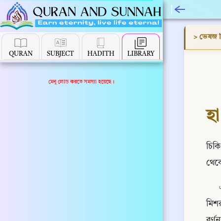
> ভেষজ চ
QURAN
SUBJECT
HADITH
LIBRARY
মেনু লোড করতে সমস্যা হয়েছে।
হা
চিকি
থেকে
মিশর
বর্ণ