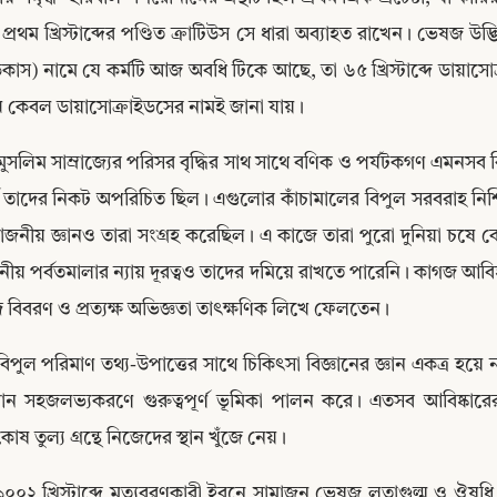
প্রথম খ্রিস্টাব্দের পণ্ডিত ক্রাটিউস সে ধারা অব্যাহত রাখেন। ভেষজ উদ
কাস) নামে যে কর্মটি আজ অবধি টিকে আছে, তা ৬৫ খ্রিস্টাব্দে ডায়াসো
ে কেবল ডায়াসোক্রাইডসের নামই জানা যায়।
মুসলিম সাম্রাজ্যের পরিসর বৃদ্ধির সাথ সাথে বণিক ও পর্যটকগণ এমনসব বি
বে তাদের নিকট অপরিচিত ছিল। এগুলোর কাঁচামালের বিপুল সরবরাহ নিশ
োজনীয় জ্ঞানও তারা সংগ্রহ করেছিল। এ কাজে তারা পুরো দুনিয়া চষে বে
নীয় পর্বতমালার ন্যায় দূরত্বও তাদের দমিয়ে রাখতে পারেনি। কাগজ আবিষ্
 বিবরণ ও প্রত্যক্ষ অভিজ্ঞতা তাৎক্ষণিক লিখে ফেলতেন।
বিপুল পরিমাণ তথ্য-উপাত্তের সাথে চিকিৎসা বিজ্ঞানের জ্ঞান একত্র হয়
Copy
ান সহজলভ্যকরণে গুরুত্বপূর্ণ ভূমিকা পালন করে। এতসব আবিষ্কার
বকোষ তুল্য গ্রন্থে নিজেদের স্থান খুঁজে নেয়।
১০০২ খ্রিস্টাব্দে মৃত্যুবরণকারী ইবনে সামাজুন ভেষজ লতাগুল্ম ও ঔষধ