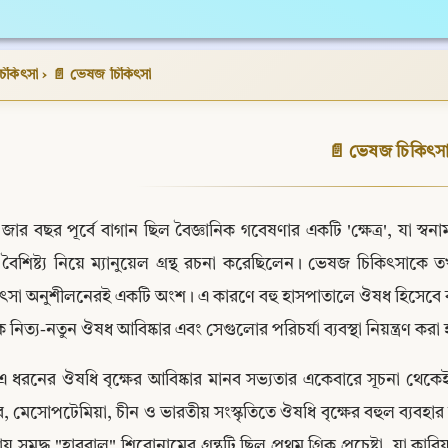
িকিৎসা
›
📄 ভেষজ চিকিৎসা
📄 ভেষজ চিকিৎস
জার বছর পূর্বে বাগান ছিল বৈজ্ঞানিক গবেষণার একটি 'ক্ষেত্র', যা স্বনামধ
বৈশিষ্ট্য নিয়ে ম্যানুয়েল গ্রন্থ রচনা করেছিলেন। ভেষজ চিকিৎসাকে 
ৎসা অনুশীলনেরই একটি অংশ। এ কারণে বহু হাসপাতালে ঔষধ হিসেবে ব্য
 নিত্য-নতুন ঔষধ আবিষ্কার এবং সেগুলোর পরিচর্যা ব্যবস্থা নিয়ন্ত্রণ কর
এ ধরনের ঔষধি বৃক্ষের আবিষ্কার মানব সভ্যতার একেবারে সূচনা থেক
, মেসোপটেমিয়া, চীন ও ভারতীয় সংস্কৃতিতে ঔষধি বৃক্ষের বহুল ব্যবহার ছ
নায় সমৃদ্ধ "হারবাল" শিরোনামের গ্রন্থটি ছিল প্রথম গ্রিক প্রচেষ্টা, যা কারিয়