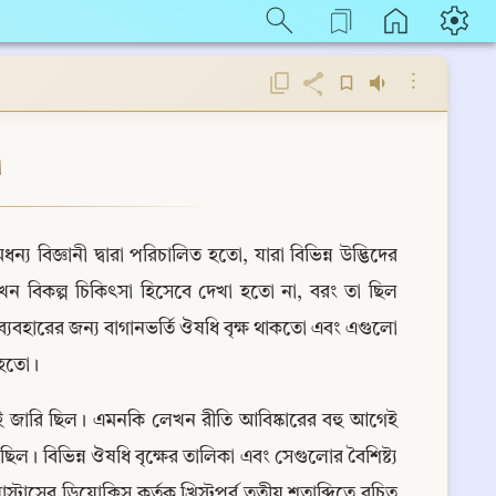
⋮
া
ন্য বিজ্ঞানী দ্বারা পরিচালিত হতো, যারা বিভিন্ন উদ্ভিদের 
তখন বিকল্প চিকিৎসা হিসেবে দেখা হতো না, বরং তা ছিল 
বহারের জন্য বাগানভর্তি ঔষধি বৃক্ষ থাকতো এবং এগুলো 
া হতো।
েই জারি ছিল। এমনকি লেখন রীতি আবিষ্কারের বহু আগেই 
িল। বিভিন্ন ঔষধি বৃক্ষের তালিকা এবং সেগুলোর বৈশিষ্ট্য 
াস্টাসের ডিয়োক্লিস কর্তৃক খ্রিস্টপূর্ব তৃতীয় শতাব্দিতে রচিত 