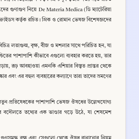
্ভিদের গুণাগুণ নিয়ে De Materia Medica (ডি ম্যাটেরিয়া 
ক্রাইডস কর্তৃক রচিত। গ্রিক ও রোমান ভেষজ বিশেষজ্ঞদের 
চিত্র লতাগুল্ম, বৃক্ষ, বীজ ও মশলার সাথে পরিচিত হন, যা 
্চিতের পাশাপাশি কীভাবে এগুলো ব্যবহার করতে হয়, তার 
ড়ায়, রূঢ় আবহাওয়া এমনকি এশিয়ার বিস্তৃত প্রান্তর থেকে 
কার এবং এর বহুল ব্যবহারের কল্যাণে তারা তাদের ভ্রমণের 
ে নতুন প্রতিষেধকের পাশাপাশি ভেষজ ঔষধের উল্লেখযোগ্য 
ের বদৌলতে তথ্যের এক ভাণ্ডার গড়ে উঠে, যা শেষমেশ 
ি গুণসমৃদ্ধ বৃক্ষ এবং সেগুলো থেকে ঔষধ বানানোর নিয়ম 