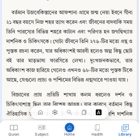
বর্তমান উজবেকিস্তানের আফশানা গ্রামে জন্ম নেয়া ইবনে সীনা 
২১ বছর বয়সে নিজ শহর ত্যাগ করেন এবং জীবনের বাদবাকি সময় 
তিনি পারস্যের বিভিন্ন শহরে কাটান এবং পরিণত হন জগদ্বিখ্যাত 
দার্শনিক ও চিকিৎসকে। গোটা জীবনে তিনি ২৭৬-টির মতো গ্রন্থ ও 
পুস্তক রচনা করেন, যার অধিকাংশই আরবী হলেও অল্প কিছু ছোট 
বই তার মাতৃভাষা ফারসিতে লেখা। দুঃখজনকভাবে, তার 
অধিকাংশ কাজ হারিয়ে গেলেও এখনও ৬৮-টির মতো পুস্তক টিকে 
আছে, যেগুলো প্রাচ্য ও পশ্চিমের বিভিন্ন গ্রন্থাগারে পাওয়া যায়।
Copy
বিজ্ঞানের প্রায় প্রতিটি শাখায় কলম ধরলেও দর্শন ও 
চিকিৎসাশাস্ত্র ছিল তার বিশেষ আগ্রহ। যার কারণে বর্তমান কিছু 
ঐতিহাসিক তাকে যতটা না চিকিৎসক, তার চেয়ে বেশি দার্শনিক 
মনে করেন। আর অন্যরা তাকে মধ্যযুগের 'চিকিৎসকদের যুবরাজ' 
হিসেবে আখ্যা দেন।
Quran
Subject
Hadith
Library
Home