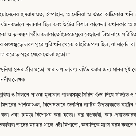
ইয়ামেনের হাদরামাওত, ইস্পাহান, আর্মেনিয়া ও উত্তর আফ্রিকায় খনি হত
চর্যজনকভাবে মূল্যবান ছিল এবং উটের বিশাল কাফেলা এখানকার আহর
িকা ও ভূ-মধ্যসাগরীয় এলাকাতে ইতস্তত ঘুরে বেড়ানো লিও নামে পরিচিত 
্তর অংশজুড়ে লবণ পুরোপুরি খনি থেকে আহরিত পণ্য ছিল, যা মার্বেল বা জ
োগ করে ভূ-গহ্বর থেকে তোলা হতো।”
"দুনিয়া সুন্দর স্ত্রীর মতো, যার রূপ-লাবণ্য বর্ধিত করার জন্য মানব স
াননীয় লেখক
নুবিয়া ও সিলনে পাওয়া মূল্যবান পাথরসমূহ সিরিশ গুঁড়া দিয়ে সজ্জিত
Copy
মিশরের পশ্চিমাঞ্চল, বিশেষভাবে জনপ্রিয় ন্যাট্রন উপত্যকাতে ন্যাট্
 করা এবং চামড়া বিশোধন করা হতো। বস্ত্র রঙকারী, কাচ প্রস্তুতকারক, স
্তুতকারীরা তাদের ময়দার থালে এটা মিশাতো, অন্যদিকে মাংস নরম করতে বা