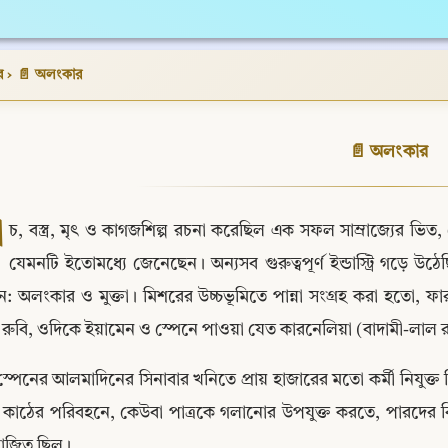
র
›
📄 অলংকার
📄 অলংকার
া
চ, বস্ত্র, মৃৎ ও কাগজশিল্প রচনা করেছিল এক সফল সাম্রাজ্যের ভিত, যে স
যেমনটি ইতোমধ্যে জেনেছেন। অন্যসব গুরুত্বপূর্ণ ইন্ডাস্ট্রি গড়ে 
: অলংকার ও মুক্তা। মিশরের উচ্চভূমিতে পান্না সংগ্রহ করা হতো, ফ
রুবি, ওদিকে ইয়ামেন ও স্পেনে পাওয়া যেত কারনেলিয়া (বাদামী-লাল র
স্পেনের আলমাদিনের সিনাবার খনিতে প্রায় হাজারের মতো কর্মী নিযুক
 কাঠের পরিবহনে, কেউবা পাত্রকে গলানোর উপযুক্ত করতে, পারদের বিশো
োজিত ছিল।