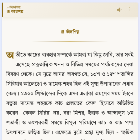
> কাঁচশিল্প
⋮
📄 কাঁচশিল্প
📄 কাঁচশিল্প
অ
তীতে কাচের ব্যবহার সম্পর্কে আমরা যা কিছু জানি, তার সবই 
এসেছে প্রত্নতাত্ত্বিক খনন ও বিভিন্ন সময়ের পর্যটকদের দেয়া 
বিবরণ থেকে। সে সূত্রে আমরা অবগত যে, ১৩শ ও ১৪শ শতাব্দির 
সিরিয়ার আলেপ্পো ও দামেস্ক শহর ছিল এই সূক্ষ্ম উপাদানের প্রধান 
কেন্দ্র। ১৩০০ খ্রিস্টাব্দের দিকে এসব এলাকা ভ্রমণের সময় ইবনে 
বতুতা দামেস্ক শহরকে কাচ প্রস্তুতের কেন্দ্র হিসেবে অভিহিত 
করেন। কেবল সিরিয়া নয়, বরং মিশর, ইরাক ও আন্দালুস ৮ম 
শতাব্দী ও তৎপরবর্তী সময়ে বিপুল পরিমাণে কাচ ও কাচ পণ্য 
উৎপাদনে জড়িত ছিল। এক্ষেত্রে দুটো প্রন্থা মুখ্য ছিল - স্ফটিক 