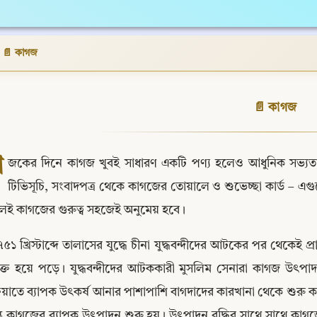
›
📄 কাগজ
📄 কাগজ
আ
জকের দিনে কাগজ খুবই সাধারণ একটি পণ্য হলেও আধুনিক সভ্যতার ভি
টিভিসূচি, সংবাদপত্র থেকে কাগজের তোয়ালে ও শুভেচ্ছা কার্ড – এগুলো
েই কাগজের গুরুত্ব সহজেই অনুমেয় হবে।
৭৫১ খ্রিস্টাব্দে তালাসের যুদ্ধে চীনা যুদ্ধবন্দীদের আটকের পর থেকেই
ৃক্ত হয়ে পড়ে। যুদ্ধবন্দীদের আটককারী মুসলিম সেনারা কাগজ উৎপাদন
্রিয়াতে ব্যাপক উৎকর্ষ আনার পাশাপাশি বাগদাদের কারখানা থেকে শুরু করে
ন্ত কাগজের ব্যাপক উৎপাদন শুরু হয়। উৎপাদন বৃদ্ধির সাথে সাথে কাগ