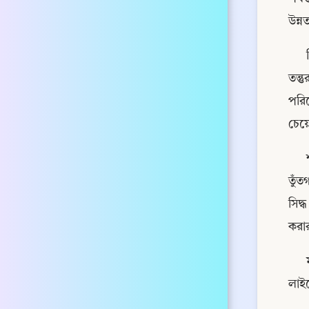
উন্ন
তন্
পরিব
চেয়
তুঁ
সিদ্
করার
লাইব