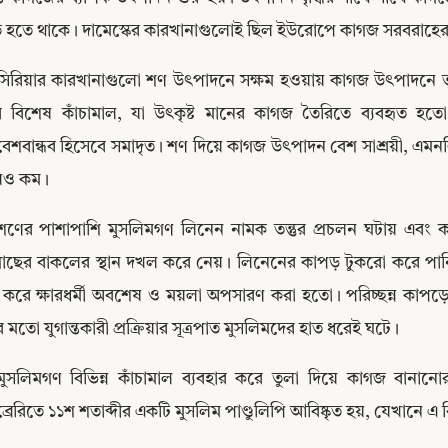
ত হতে থাকে। দামেস্কের কারখানাগুলোই ছিল ইউরোপে কাগজ সরবরাহের
সিরিয়ার কারখানাগুলো শণ উৎপাদনে সক্ষম হওয়ায় কাগজ উৎপাদনে তারা 
তুর বিশেষ কাঁচামাল, যা উৎকৃষ্ট মানের কাগজ তৈরিতে ব্যবহৃত হত
েশবান্ধব হিসেবে সমাদৃত। শণ দিয়ে কাগজ উৎপাদন বেশ সাশ্রয়ী, এমনক
েও কম।
শণের পাশাপাশি মুসলিমগণ লিনেন নামক তন্তুর প্রচলন ঘটায় এবং কা
তগাছের বাকলের স্থান দখল করে নেয়। লিনেনের কাপড় টুকরো করে পা
ধ করে ক্ষারধর্মী অবশেষ ও ময়লা অপসারণ করা হতো। পরিচ্ছন্ন কাপড়ে
 মতো যুগান্তকারী প্রক্রিয়ার সূত্রপাত মুসলিমদের হাত ধরেই ঘটে।
Copy
মুসলিমগণ বিভিন্ন কাঁচামাল ব্যবহার করে তুলা দিয়ে কাগজ বানানোর পর
্রেরিতে ১১শ শতাব্দীর একটি মুসলিম পাণ্ডুলিপি আবিষ্কৃত হয়, যেখান