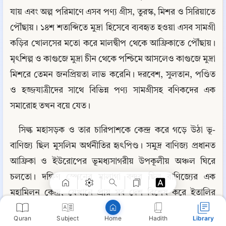
যায় এবং অল্প পরিমাণে এসব পণ্য গ্রীস, তুরস্ক, মিশর ও সিরিয়াতে 
পৌঁছায়। ১৪শ শতাব্দিতে মুদ্রা হিসেবে ব্যবহৃত হওয়া এসব সামগ্রী 
কড়ির খোলসের মতো করে মালদ্বীপ থেকে আফ্রিকাতে পৌঁছায়। 
মৃৎশিল্প ও কাগুজে মুদ্রা চীন থেকে পশ্চিমে আসলেও কাগুজে মুদ্রা 
মিশরে তেমন জনপ্রিয়তা লাভ করেনি। দরবেশ, সুলতান, পণ্ডিত 
ও হজ্জযাত্রীদের সাথে বিভিন্ন পণ্য সামগ্রীসহ বণিকদের এক 
সমারোহ তখন বয়ে যেত।
সিল্ক মহাসড়ক ও তার চারিপাশকে কেন্দ্র করে গড়ে উঠা ভূ-
Copy
বাণিজ্য ছিল মুসলিম অর্থনীতির হৃৎপিণ্ড। সমুদ্র বাণিজ্য প্রধানত 
আফ্রিকা ও ইউরোপের ভূমধ্যসাগরীয় উপকূলীয় অঞ্চল ঘিরে 
চলতো। দক্ষিণ স্পেনের মালাগা বন্দর ছিল বাণিজ্যের এক 
মহামিলন কেন্দ্র, যেখানে প্রায় সব দেশ বিশেষ করে ইতালির 
বণিকপ্রজাতন্ত্র থেকে অধিকহারে ব্যবসায়ীরা আসতো, যেমন: 
Quran
Subject
Hadith
Library
Home
জেনোয়াবাসী বণিকগণ। ইবনে বতুতা জেনোয়াবাসীদের নৌকা 