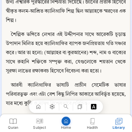
জন্য ঐশ্বরিক পুরস্কারের নিশ্চয়তা দিয়েছে। জ্ঞানের প্রতীক হিসেবে 
স্বীকৃত কলম-আশ্রিত ক্যালিগ্রাফি শিল্প ছিল আল্লাহকে স্মরণের এক 
শিল্প।
শৈল্পিক ভঙ্গিতে লেখার এই উদ্দীপনার সাথে আরেকটি চূড়ান্ত 
উপাদান মিলিত হয়ে ক্যালিগ্রাফির ব্যাপক জনপ্রিয়তায় গতি সঞ্চার 
করে। আর তা হলো: (আল্লাহর বা কুরআনের) শব্দ, নাম ও বাক্যের 
সাথে রুহানি শক্তিকে সম্পৃক্ত করা, যেগুলোকে শয়তান থেকে 
সুরক্ষা লাভের রক্ষাকবচ হিসেবে বিবেচনা করা হতো।
Copy
আরবী ক্যালিগ্রাফির ভাষাটি প্রাচীন সেমেটিক ভাষার 
পরিবারভুক্ত এবং এটা বেশ কিছু লিপির আকারে আবির্ভূত হয়েছে, 
যার মধ্যে কুফি ও নাসখ বিশেষভাবে পরিচিত।
ইরাকের কুফা শহর হতে কুফি লিপির উদ্ভব। কুফা শহরের কুফি 
ধারার লিপিকারগণ কুরআন লেখার এই স্টাইল ব্যবহার করতেন। 
Quran
Subject
Hadith
Library
Home