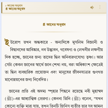
> জ্ঞানের অনুবাদ
⋮
📄 জ্ঞানের অনুবাদ
📄 জ্ঞানের অনুবাদ
ই
উরোপ তখন অন্ধকারে - অন্যদিকে মুসলিম বিজ্ঞানী ও 
বিদ্বানদের আবিষ্কার, নব উদ্ভাবন, গবেষণা ও লেখনীর লক্ষণীয় 
দিক হচ্ছে, জ্ঞানের জন্য তাদের ছিল অনিবারণযোগ্য তৃষ্ণা। আর 
সেটা কেবল জ্ঞানের স্বার্থে জ্ঞান শেখা নয়, বরং অধিকাংশ ক্ষেত্রেই 
তা ছিল ব্যবহারিক প্রয়োজন এবং মানুষের জীবনযাত্রার গুণগত 
মানোন্নয়নের জন্য নিবেদিত।
জ্ঞানের প্রতি এই অদম্য স্পৃহার পিছনে রয়েছে নবী মুহাম্মদ 
(ﷺ)-এর আধ্যাত্মিক প্রেরণা। কেননা তিনি (ﷺ) বলেন, "যখন 
কোনো ব্যক্তি মারা যায়, তখন তিনটি জিনিস ব্যতীত তার সব আমল 