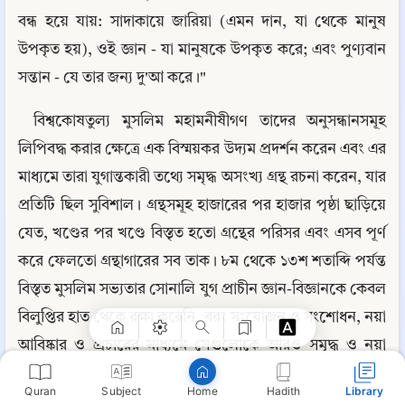
বন্ধ হয়ে যায়: সাদাকায়ে জারিয়া (এমন দান, যা থেকে মানুষ 
উপকৃত হয়), ওই জ্ঞান - যা মানুষকে উপকৃত করে; এবং পুণ্যবান 
সন্তান - যে তার জন্য দু'আ করে।"
বিশ্বকোষতুল্য মুসলিম মহামনীষীগণ তাদের অনুসন্ধানসমূহ 
লিপিবদ্ধ করার ক্ষেত্রে এক বিস্ময়কর উদ্যম প্রদর্শন করেন এবং এর 
মাধ্যমে তারা যুগান্তকারী তথ্যে সমৃদ্ধ অসংখ্য গ্রন্থ রচনা করেন, যার 
প্রতিটি ছিল সুবিশাল। গ্রন্থসমূহ হাজারের পর হাজার পৃষ্ঠা ছাড়িয়ে 
যেত, খণ্ডের পর খণ্ডে বিস্তৃত হতো গ্রন্থের পরিসর এবং এসব পূর্ণ 
Copy
করে ফেলতো গ্রন্থাগারের সব তাক। ৮ম থেকে ১৩শ শতাব্দি পর্যন্ত 
বিস্তৃত মুসলিম সভ্যতার সোনালি যুগ প্রাচীন জ্ঞান-বিজ্ঞানকে কেবল 
বিলুপ্তির হাত থেকে রক্ষা করেনি, বরং সংযোজন ও সংশোধন, নয়া 
আবিষ্কার ও প্রচারের মাধ্যমে সেগুলোকে আরও সমৃদ্ধ ও নয়া 
আকার দান করে। জ্ঞান শেখা এবং তা-র সংগ্রহে মুসলিম কীর্তি 
Quran
Subject
Hadith
Library
Home
সম্পর্কে জানতে হলে আপনি এই গ্রন্থের বায়তুল হিকমা অধ্যায়ে 