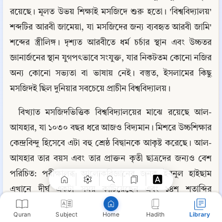
রয়েছে। মূলত উভয় শিক্ষাই মসজিদে শুরু হতো। 'বিশ্ববিদ্যালয়' 
শব্দটির আরবী জামেয়া, যা মসজিদের জন্য ব্যবহৃত আরবী জামি' 
শব্দের স্ত্রীলিঙ্গ। দৃশ্যত আরবীতে ধর্ম চর্চার স্থান এবং উচ্চতর 
জ্ঞানার্জনের স্থান যুগপৎভাবে সংযুক্ত, যার নিকটতম কোনো নজির 
অন্য কোনো সভ্যতা বা ভাষায় নেই। বস্তুত, ইসলামের কিছু 
মসজিদই ছিল দুনিয়ার সবচেয়ে প্রাচীন বিশ্ববিদ্যালয়।
বিখ্যাত মসজিদভিত্তিক বিশ্ববিদ্যালয়ের মাঝে রয়েছে আল-
আযহার, যা ১০৩০ বছর ধরে আজও বিদ্যমান। মিশরে উচ্চশিক্ষার 
Copy
কেন্দ্রবিন্দু হিসেবে এটা বহু শ্রেষ্ঠ বিদ্বানকে আকৃষ্ট করেছে। আল-
আযহার তার বয়স এবং তার প্রাক্তন কৃতী ছাত্রদের জন্যও বেশ 
পরিচিত: পরীক্ষালব্ধ আলোকবিজ্ঞানের জনক ইবনুল হাইছাম 
এখানে দীর্ঘ একটা সময় কাটিয়েছেন এবং ১৪শ শতাব্দির 
শীর্ষস্থানীয় সমাজবিজ্ঞানী ইবনে খালদূন এখানে শিক্ষকতা 
Quran
Subject
Hadith
Library
Home
করেছেন।